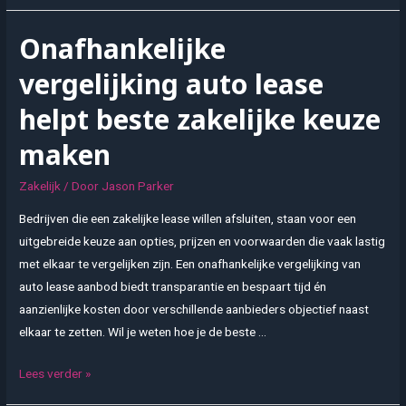
het
groene
Onafhankelijke
hart
van
vergelijking auto lease
Europa:
helpt beste zakelijke keuze
Sloveense
schatten
maken
Zakelijk
/ Door
Jason Parker
Bedrijven die een zakelijke lease willen afsluiten, staan voor een
uitgebreide keuze aan opties, prijzen en voorwaarden die vaak lastig
met elkaar te vergelijken zijn. Een onafhankelijke vergelijking van
auto lease aanbod biedt transparantie en bespaart tijd én
aanzienlijke kosten door verschillende aanbieders objectief naast
elkaar te zetten. Wil je weten hoe je de beste …
Onafhankelijke
Lees verder »
vergelijking