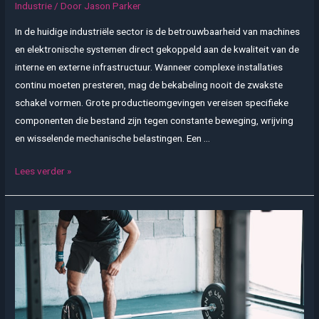
Industrie
/ Door
Jason Parker
In de huidige industriële sector is de betrouwbaarheid van machines
en elektronische systemen direct gekoppeld aan de kwaliteit van de
interne en externe infrastructuur. Wanneer complexe installaties
continu moeten presteren, mag de bekabeling nooit de zwakste
schakel vormen. Grote productieomgevingen vereisen specifieke
componenten die bestand zijn tegen constante beweging, wrijving
en wisselende mechanische belastingen. Een …
De
Lees verder »
cruciale
rol
van
hoogwaardige
kabels
binnen
moderne
industriële