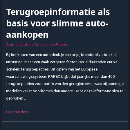
auto
Terugroepinformatie als
lease
helpt
basis voor slimme auto-
beste
aankopen
zakelijke
keuze
Auto en motor
/ Door
Jason Parker
maken
Bij het kopen van een auto denk je aan prijs, brandstofverbruik en
uitrusting, maar een vaak vergeten factor kan je duizenden euro’s
schelen: terugroepacties. Uit cijfers van het Europese
waarschuwingssysteem RAPEX blijkt dat jaarlijks meer dan 400
terugroepacties voor auto’s worden geregistreerd, waarbij sommige
modellen vaker voorkomen dan andere. Door deze informatie slim te
gebruiken …
Terugroepinformatie
Lees verder »
als
basis