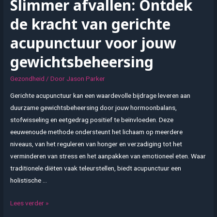
Slimmer afvallen: Ontdek
aangepast
vervoer
de kracht van gerichte
je
acupunctuur voor jouw
mobiliteit
vergroot
gewichtsbeheersing
Gezondheid
/ Door
Jason Parker
Gerichte acupunctuur kan een waardevolle bijdrage leveren aan
duurzame gewichtsbeheersing door jouw hormoonbalans,
stofwisseling en eetgedrag positief te beïnvloeden. Deze
eeuwenoude methode ondersteunt het lichaam op meerdere
niveaus, van het reguleren van honger en verzadiging tot het
verminderen van stress en het aanpakken van emotioneel eten. Waar
traditionele diëten vaak teleurstellen, biedt acupunctuur een
holistische …
Slimmer
Lees verder »
afvallen: