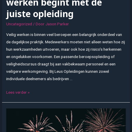
werken begint met de
juiste opleiding
Uncategorized
/ Door
Jason Parker
Veilig werken is binnen veel beroepen een belangrijk onderdeel van
de dagelijkse praktijk. Medewerkers moeten niet alleen weten hoe zij
hun werkzaamheden uitvoeren, maar ook hoe zij risico’s herkennen
en ongelukken voorkomen. Een passende beroepsopleiding of
veiligheidscursus draagt bij aan vakbekwaam personeel en een
veiligere werkomgeving. Bij Leus Opleidingen kunnen zowel
individuele deelnemers als bedrijven …
Veilig
Lees verder »
en
vakbekwaam
werken
begint
met