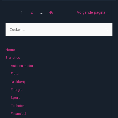
Ontdek
Berichten
de
1
2
…
46
Volgende pagina
→
paginering
kracht
van
Z
gerichte
o
acupunctuur
e
voor
k
Home
jouw
e
Branches
gewichtsbeheersing
n
Auto en motor
n
Fiets
a
Drukkerij
a
Energie
r
:
Sport
Techniek
Financieel