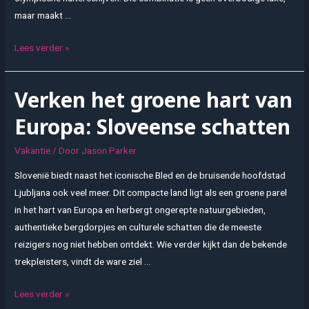
maar maakt …
Waarom
Lees verder »
kiezen
voor
Verken het groene hart van
een
olympische
Europa: Sloveense schatten
halterstang
en
Vakantie
/ Door
Jason Parker
halterschijven
Slovenië biedt naast het iconische Bled en de bruisende hoofdstad
het
Ljubljana ook veel meer. Dit compacte land ligt als een groene parel
verschil
in het hart van Europa en herbergt ongerepte natuurgebieden,
maakt
authentieke bergdorpjes en culturele schatten die de meeste
reizigers nog niet hebben ontdekt. Wie verder kijkt dan de bekende
trekpleisters, vindt de ware ziel …
Verken
Lees verder »