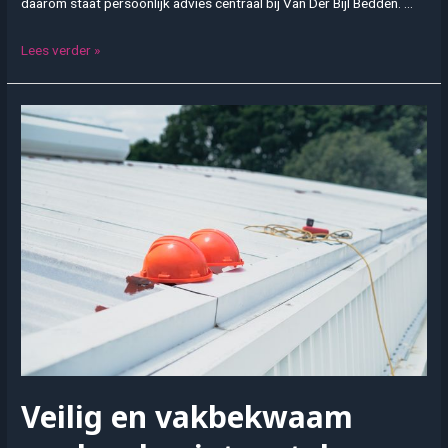
daarom staat persoonlijk advies centraal bij Van Der Bijl Bedden. …
Van
Lees verder »
Der
Bijl
Bedden:
persoonlijk
slaapcomfort
begint
met
goed
advies
Veilig en vakbekwaam