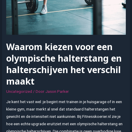
processen
Waarom kiezen voor een
olympische halterstang en
halterschijven het verschil
maakt
Uncategorized
/ Door
Jason Parker
Je kent het vast wel: je begint met trainen in je huisgarage of in een
kleine gym, maar merkt al snel dat standaard halterstangen het
gewicht en de intensiteit niet aankunnen. Bij Fitnesskoerier.nl zie je
hoe een echte upgrade eruitziet met een olympische halterstang en
olympische halterschijven. Die combinatie is geen overbodige luxe,