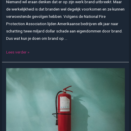
Niemand wil eraan denken dat er op zijn werk brand uitbreekt. Maar
de werkelijkheid is dat branden wel degelijk voorkomen en ze kunnen
verwoestende gevolgen hebben. Volgens de National Fire
Protection Association lijden Amerikaanse bedrijven elk jaar naar
schatting twee miljard dollar schade aan eigendommen door brand.
Dus wat kun je doen om brand op …
Brandpreventie
Lees verder »
op
de
werkvloer:
wat
kun
je
doen?