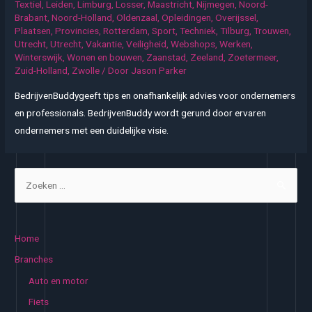
Textiel
,
Leiden
,
Limburg
,
Losser
,
Maastricht
,
Nijmegen
,
Noord-
Brabant
,
Noord-Holland
,
Oldenzaal
,
Opleidingen
,
Overijssel
,
Plaatsen
,
Provincies
,
Rotterdam
,
Sport
,
Techniek
,
Tilburg
,
Trouwen
,
Utrecht
,
Utrecht
,
Vakantie
,
Veiligheid
,
Webshops
,
Werken
,
Winterswijk
,
Wonen en bouwen
,
Zaanstad
,
Zeeland
,
Zoetermeer
,
Zuid-Holland
,
Zwolle
/ Door
Jason Parker
BedrijvenBuddygeeft tips en onafhankelijk advies voor ondernemers
en professionals. BedrijvenBuddy wordt gerund door ervaren
ondernemers met een duidelijke visie.
Z
o
e
k
Home
e
Branches
n
Auto en motor
n
Fiets
a