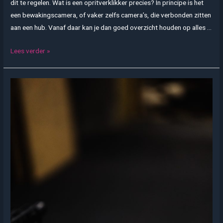
dit te regelen. Wat is een opritverklikker precies? In principe is het
een bewakingscamera, of vaker zelfs camera’s, die verbonden zitten
aan een hub. Vanaf daar kan je dan goed overzicht houden op alles …
Dit
Lees verder »
kan
je
met
een
opritverklikker