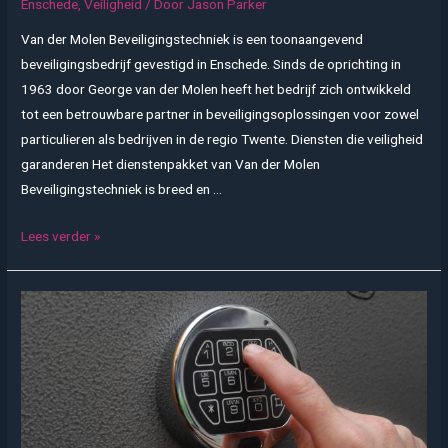
Enschede
,
Veiligheid
/ Door
Jason Parker
Van der Molen Beveiligingstechniek is een toonaangevend
beveiligingsbedrijf gevestigd in Enschede. Sinds de oprichting in
1963 door George van der Molen heeft het bedrijf zich ontwikkeld
tot een betrouwbare partner in beveiligingsoplossingen voor zowel
particulieren als bedrijven in de regio Twente. Diensten die veiligheid
garanderen Het dienstenpakket van Van der Molen
Beveiligingstechniek is breed en …
Maak
Lees verder »
kennis
met
Van
der
Molen
Beveiligingstechniek
in
Enschede