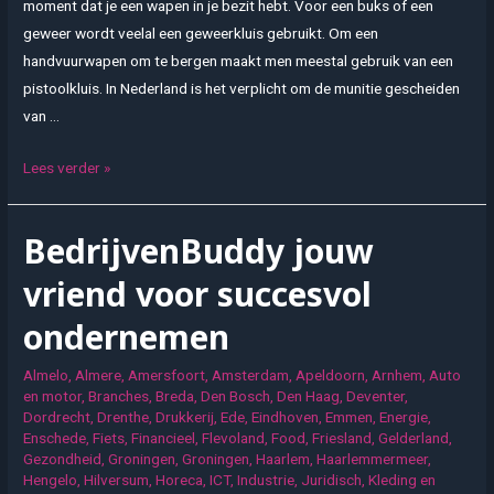
moment dat je een wapen in je bezit hebt. Voor een buks of een
geweer wordt veelal een geweerkluis gebruikt. Om een
handvuurwapen om te bergen maakt men meestal gebruik van een
pistoolkluis. In Nederland is het verplicht om de munitie gescheiden
van …
Waarom
Lees verder »
een
wapenkluis?
BedrijvenBuddy jouw
vriend voor succesvol
ondernemen
Almelo
,
Almere
,
Amersfoort
,
Amsterdam
,
Apeldoorn
,
Arnhem
,
Auto
en motor
,
Branches
,
Breda
,
Den Bosch
,
Den Haag
,
Deventer
,
Dordrecht
,
Drenthe
,
Drukkerij
,
Ede
,
Eindhoven
,
Emmen
,
Energie
,
Enschede
,
Fiets
,
Financieel
,
Flevoland
,
Food
,
Friesland
,
Gelderland
,
Gezondheid
,
Groningen
,
Groningen
,
Haarlem
,
Haarlemmermeer
,
Hengelo
,
Hilversum
,
Horeca
,
ICT
,
Industrie
,
Juridisch
,
Kleding en