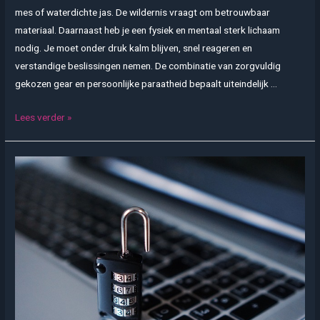
mes of waterdichte jas. De wildernis vraagt om betrouwbaar
materiaal. Daarnaast heb je een fysiek en mentaal sterk lichaam
nodig. Je moet onder druk kalm blijven, snel reageren en
verstandige beslissingen nemen. De combinatie van zorgvuldig
gekozen gear en persoonlijke paraatheid bepaalt uiteindelijk …
Ongebroken
Lees verder »
in
het
wild:
slimme
keuzes
in
uitrusting
en
fysieke
weerbaarheid