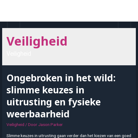
Doorgaan
naar
MAI
inhoud
MEN
Veiligheid
Veiligheid
Ongebroken in het wild:
slimme keuzes in
uitrusting en fysieke
weerbaarheid
Veiligheid
/ Door
Jason Parker
Slimme keuzes in uitrusting gaan verder dan het kiezen van een goed