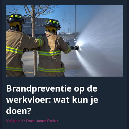
van
een
wapenkluis
Brandpreventie op de
werkvloer: wat kun je
doen?
Veiligheid
/ Door
Jason Parker