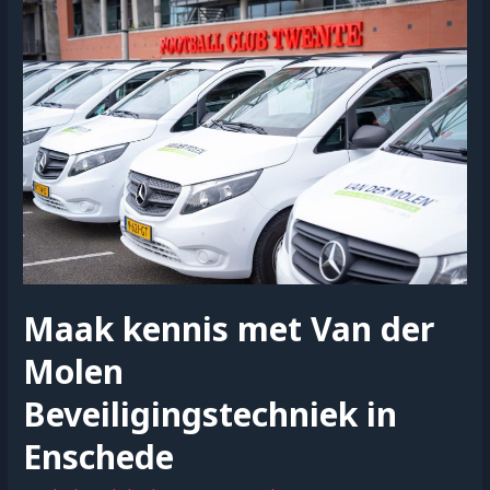
je
ellende
voor
je
bedrijf
Maak kennis met Van der
Molen
Beveiligingstechniek in
Enschede