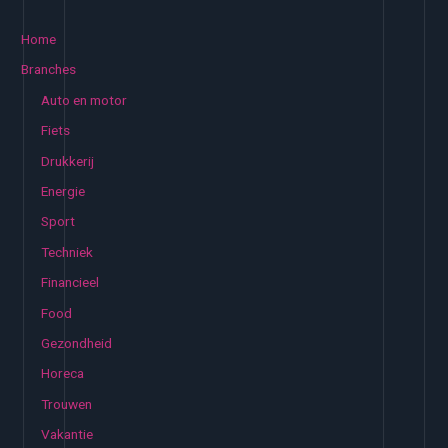
e
k
Home
e
Branches
n
Auto en motor
n
Fiets
a
Drukkerij
a
Energie
r
:
Sport
Techniek
Financieel
Food
Gezondheid
Horeca
Trouwen
Vakantie