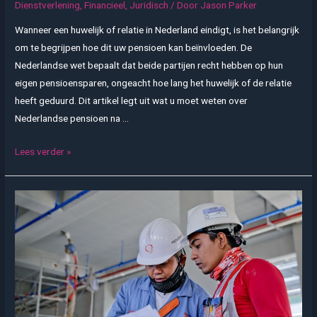
Dienstverlening
,
Financieel
,
Juridisch
/ Door
Jason Parker
Wanneer een huwelijk of relatie in Nederland eindigt, is het belangrijk
om te begrijpen hoe dit uw pensioen kan beïnvloeden. De
Nederlandse wet bepaalt dat beide partijen recht hebben op hun
eigen pensioensparen, ongeacht hoe lang het huwelijk of de relatie
heeft geduurd. Dit artikel legt uit wat u moet weten over
Nederlandse pensioen na …
Inzicht
Lees verder »
in
de
Nederlandse
pensioenuitkeringen
na
echtscheiding