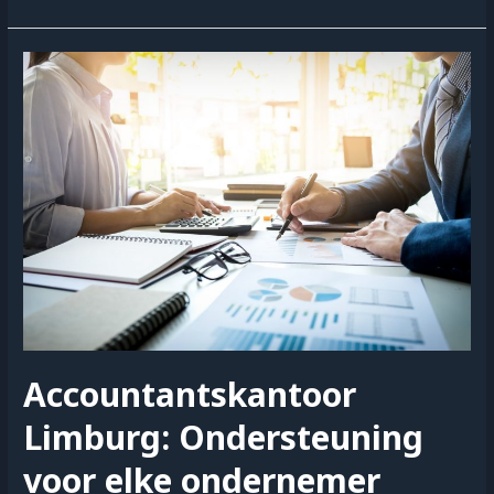
factoren
die
de
keuze
voor
zakelijke
financiering
bepalen
Accountantskantoor
Limburg: Ondersteuning
voor elke ondernemer