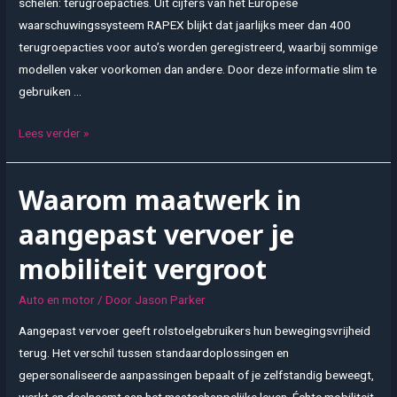
schelen: terugroepacties. Uit cijfers van het Europese
waarschuwingssysteem RAPEX blijkt dat jaarlijks meer dan 400
terugroepacties voor auto’s worden geregistreerd, waarbij sommige
modellen vaker voorkomen dan andere. Door deze informatie slim te
gebruiken …
Terugroepinformatie
Lees verder »
als
basis
Waarom maatwerk in
voor
slimme
aangepast vervoer je
auto-
mobiliteit vergroot
aankopen
Auto en motor
/ Door
Jason Parker
Aangepast vervoer geeft rolstoelgebruikers hun bewegingsvrijheid
terug. Het verschil tussen standaardoplossingen en
gepersonaliseerde aanpassingen bepaalt of je zelfstandig beweegt,