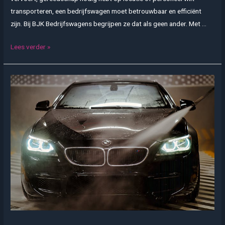
transporteren, een bedrijfswagen moet betrouwbaar en efficiënt
zijn. Bij BJK Bedrijfswagens begrijpen ze dat als geen ander. Met …
Maak
Lees verder »
kennis
met
BJK
Bedrijfswagens