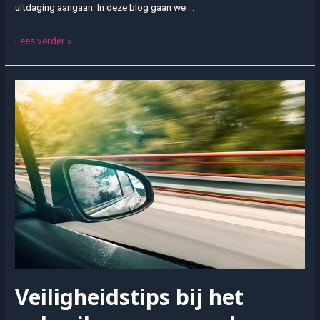
uitdaging aangaan. In deze blog gaan we …
Theorie
Lees verder »
examen
leren:
Een
gids
voor
succes
Veiligheidstips bij het