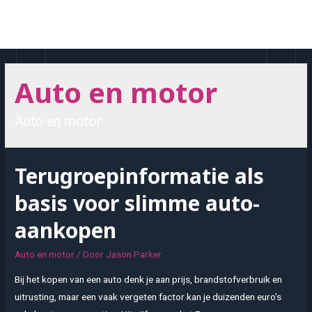
Doorgaan
naar
MAI
inhoud
MEN
Auto en motor
Auto en motor
Terugroepinformatie als
basis voor slimme auto-
aankopen
Auto en motor
/ Door
Jason Parker
Bij het kopen van een auto denk je aan prijs, brandstofverbruik en
uitrusting, maar een vaak vergeten factor kan je duizenden euro’s