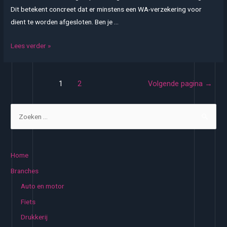
Dit betekent concreet dat er minstens een WA-verzekering voor
dient te worden afgesloten. Ben je …
Wat
Lees verder »
is
de
Berichten
voor
1
2
Volgende pagina
→
paginering
jou
beste
Z
bromfietsverzekering
o
op
e
de
k
Home
markt?
e
Branches
n
Auto en motor
n
Fiets
a
Drukkerij
a