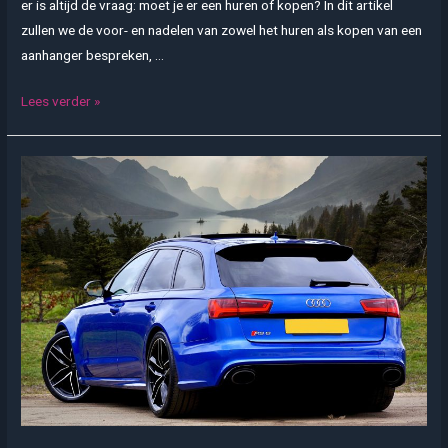
er is altijd de vraag: moet je er een huren of kopen? In dit artikel
zullen we de voor- en nadelen van zowel het huren als kopen van een
aanhanger bespreken, …
Aanhanger
Lees verder »
huren
vs.
kopen:
De
juiste
keuze
voor
jouw
behoeften