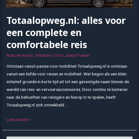
Totaalopweg.nl: alles voor
een complete en
comfortabele reis
Auto en motor
,
Vakantie
/ Door
Jason Parker
Ontstaan vanuit passie voor mobiliteit Totaalopweg.nl is ontstaan
vanuit een liefde voor reizen en mobiliteit. Wat begon als een klein
initiatief groeide in korte tijd uit tot een gevestigde naam binnen de
wereld van reis- en vervoersaccessoires. Door continu te luisteren
naar de behoeften van reizigers en hierop in te spelen, heeft
Totaalopweg.nl zich ontwikkeld …
Totaalopweg.nl:
Lees verder »
alles
voor