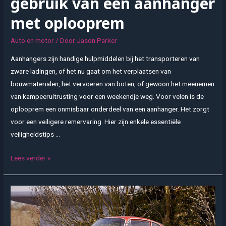
gebruik van een aanhanger
met oplooprem
Auto en motor
/ Door
Jason Parker
Aanhangers zijn handige hulpmiddelen bij het transporteren van
zware ladingen, of het nu gaat om het verplaatsen van
bouwmaterialen, het vervoeren van boten, of gewoon het meenemen
van kampeeruitrusting voor een weekendje weg. Voor velen is de
oplooprem een onmisbaar onderdeel van een aanhanger. Het zorgt
voor een veiligere remervaring. Hier zijn enkele essentiële
veiligheidstips …
Veiligheidstips
Lees verder »
bij
het
gebruik
van
een