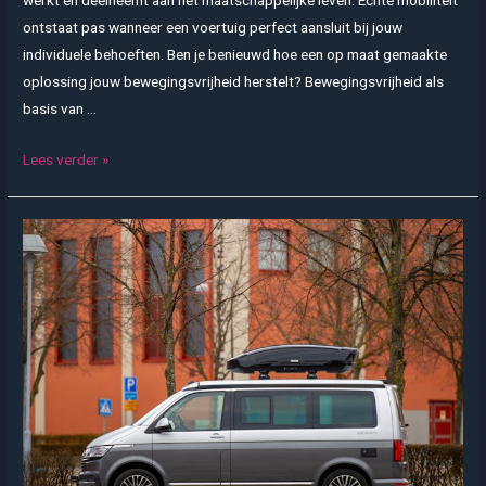
werkt en deelneemt aan het maatschappelijke leven. Échte mobiliteit
ontstaat pas wanneer een voertuig perfect aansluit bij jouw
individuele behoeften. Ben je benieuwd hoe een op maat gemaakte
oplossing jouw bewegingsvrijheid herstelt? Bewegingsvrijheid als
basis van …
Waarom
Lees verder »
maatwerk
in
aangepast
vervoer
je
mobiliteit
vergroot