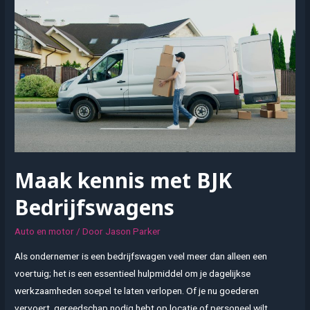
een
complete
en
comfortabele
reis
Maak kennis met BJK
Bedrijfswagens
Auto en motor
/ Door
Jason Parker
Als ondernemer is een bedrijfswagen veel meer dan alleen een
voertuig; het is een essentieel hulpmiddel om je dagelijkse
werkzaamheden soepel te laten verlopen. Of je nu goederen
vervoert, gereedschap nodig hebt op locatie of personeel wilt