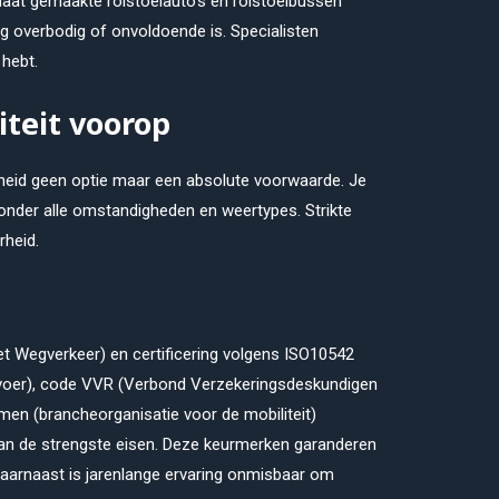
maat gemaakte rolstoelauto’s en rolstoelbussen
 overbodig of onvoldoende is. Specialisten
 hebt.
iteit voorop
rheid geen optie maar een absolute voorwaarde. Je
 onder alle omstandigheden en weertypes. Strikte
rheid.
t Wegverkeer) en certificering volgens ISO10542
ervoer), code VVR (Verbond Verzekeringsdeskundigen
en (brancheorganisatie voor de mobiliteit)
aan de strengste eisen. Deze keurmerken garanderen
. Daarnaast is jarenlange ervaring onmisbaar om