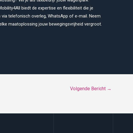
lossing? Wil je als taxibedrijf jouw wagenpark
ility4All biedt de expertise en flexibiliteit die je
ies via telefonisch overleg, WhatsApp of e-mail. Neem
lke maatoplossing jouw bewegingsvrijheid vergroot.
Volgende Bericht
→