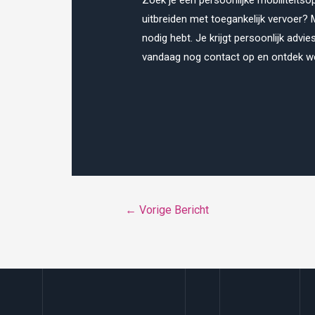
Zoek je een persoonlijke mobiliteitsop
uitbreiden met toegankelijk vervoer? Mob
nodig hebt. Je krijgt persoonlijk adv
vandaag nog contact op en ontdek we
Bericht
←
Vorige Bericht
navigatie