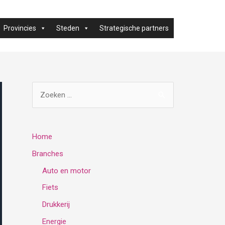
Provincies
Steden
Strategische partners
Z
o
e
k
Home
e
Branches
n
Auto en motor
n
Fiets
a
Drukkerij
a
Energie
r