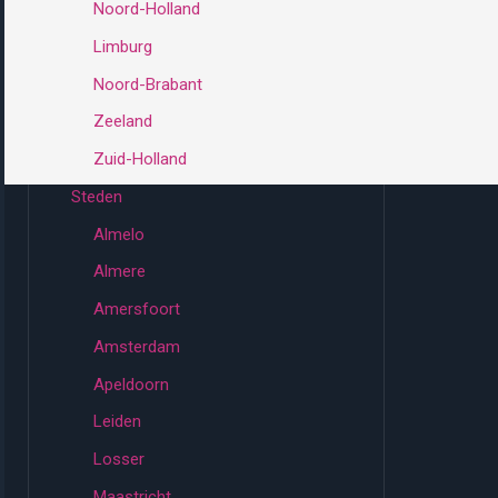
Noord-Holland
Limburg
Noord-Brabant
Zeeland
Zuid-Holland
Steden
Almelo
Almere
Amersfoort
Amsterdam
Apeldoorn
Leiden
Losser
Maastricht