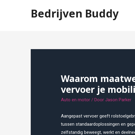
Doorgaan
Bedrijven Buddy
naar
inhoud
Jouw beste vriend tijdens het zaken doen
Waarom maatwer
vervoer je mobil
Auto en motor
/ Door
Jason Parker
Aangepast vervoer geeft rolstoelgebru
tussen standaardoplossingen en gepe
zelfstandig beweegt, werkt en deelne