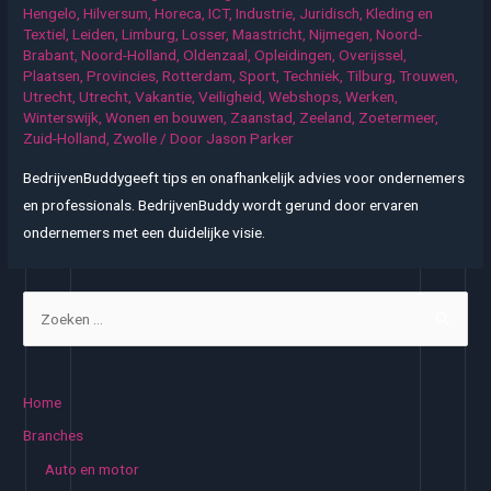
Hengelo
,
Hilversum
,
Horeca
,
ICT
,
Industrie
,
Juridisch
,
Kleding en
Textiel
,
Leiden
,
Limburg
,
Losser
,
Maastricht
,
Nijmegen
,
Noord-
Brabant
,
Noord-Holland
,
Oldenzaal
,
Opleidingen
,
Overijssel
,
Plaatsen
,
Provincies
,
Rotterdam
,
Sport
,
Techniek
,
Tilburg
,
Trouwen
,
Utrecht
,
Utrecht
,
Vakantie
,
Veiligheid
,
Webshops
,
Werken
,
Winterswijk
,
Wonen en bouwen
,
Zaanstad
,
Zeeland
,
Zoetermeer
,
Zuid-Holland
,
Zwolle
/ Door
Jason Parker
BedrijvenBuddygeeft tips en onafhankelijk advies voor ondernemers
en professionals. BedrijvenBuddy wordt gerund door ervaren
ondernemers met een duidelijke visie.
Z
o
e
k
Home
e
Branches
n
Auto en motor
n