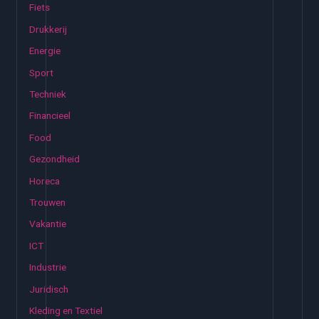
Fiets
a
Drukkerij
a
Energie
r
:
Sport
Techniek
Financieel
Food
Gezondheid
Horeca
Trouwen
Vakantie
ICT
Industrie
Juridisch
Kleding en Textiel