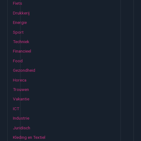
Fiets
a
Drukkerij
a
Energie
r
:
Sport
Techniek
Financieel
Food
Gezondheid
Horeca
Trouwen
Vakantie
ICT
Industrie
Juridisch
Kleding en Textiel