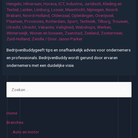
Hengelo
,
Hilversum
,
Horeca
,
ICT
,
Industrie
,
Juridisch
,
Kleding en
Textiel
,
Leiden
,
Limburg
,
Losser
,
Maastricht
,
Nijmegen
,
Noord-
Brabant
,
Noord-Holland
,
Oldenzaal
,
Opleidingen
,
Overijssel
,
Plaatsen
,
Provincies
,
Rotterdam
,
Sport
,
Techniek
,
Tilburg
,
Trouwen
,
Utrecht
,
Utrecht
,
Vakantie
,
Veiligheid
,
Webshops
,
Werken
,
Winterswijk
,
Wonen en bouwen
,
Zaanstad
,
Zeeland
,
Zoetermeer
,
Zuid-Holland
,
Zwolle
/ Door
Jason Parker
BedrijvenBuddygeeft tips en onafhankelijk advies voor ondernemers
en professionals. BedrijvenBuddy wordt gerund door ervaren
ondernemers met een duidelijke visie.
Z
o
e
k
Home
e
Branches
n
Auto en motor
n