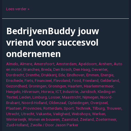
Waarom
Lees verder »
steeds
meer
BedrijvenBuddy jouw
ondernemers
bewust
vriend voor succesvol
voor
ondernemen
Gelderland
kiezen
Almelo
,
Almere
,
Amersfoort
,
Amsterdam
,
Apeldoorn
,
Arnhem
,
Auto
en motor
,
Branches
,
Breda
,
Den Bosch
,
Den Haag
,
Deventer
,
Dordrecht
,
Drenthe
,
Drukkerij
,
Ede
,
Eindhoven
,
Emmen
,
Energie
,
Enschede
,
Fiets
,
Financieel
,
Flevoland
,
Food
,
Friesland
,
Gelderland
,
Gezondheid
,
Groningen
,
Groningen
,
Haarlem
,
Haarlemmermeer
,
Hengelo
,
Hilversum
,
Horeca
,
ICT
,
Industrie
,
Juridisch
,
Kleding en
Textiel
,
Leiden
,
Limburg
,
Losser
,
Maastricht
,
Nijmegen
,
Noord-
Brabant
,
Noord-Holland
,
Oldenzaal
,
Opleidingen
,
Overijssel
,
Plaatsen
,
Provincies
,
Rotterdam
,
Sport
,
Techniek
,
Tilburg
,
Trouwen
,
Utrecht
,
Utrecht
,
Vakantie
,
Veiligheid
,
Webshops
,
Werken
,
Winterswijk
,
Wonen en bouwen
,
Zaanstad
,
Zeeland
,
Zoetermeer
,
Zuid-Holland
,
Zwolle
/ Door
Jason Parker