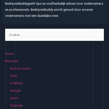
BedrijvenBuddygeeft tips en onafhankelijk advies voor ondernemers
en professionals. BedrijvenBuddy wordt gerund door ervaren
ondernemers met een duidelijke visie.
Z
o
e
k
Home
e
Branches
n
Auto en motor
n
Fiets
a
Drukkerij
a
Energie
r
:
Sport
Techniek