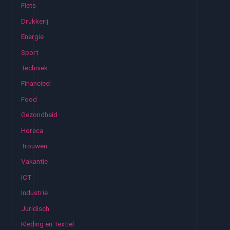
Fiets
a
Drukkerij
a
Energie
r
:
Sport
Techniek
Financieel
Food
Gezondheid
Horeca
Trouwen
Vakantie
ICT
Industrie
Juridisch
Kleding en Textiel