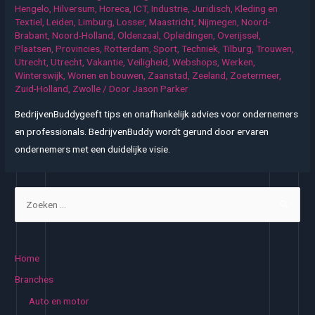
Hengelo
,
Hilversum
,
Horeca
,
ICT
,
Industrie
,
Juridisch
,
Kleding en
Textiel
,
Leiden
,
Limburg
,
Losser
,
Maastricht
,
Nijmegen
,
Noord-
Brabant
,
Noord-Holland
,
Oldenzaal
,
Opleidingen
,
Overijssel
,
Plaatsen
,
Provincies
,
Rotterdam
,
Sport
,
Techniek
,
Tilburg
,
Trouwen
,
Utrecht
,
Utrecht
,
Vakantie
,
Veiligheid
,
Webshops
,
Werken
,
Winterswijk
,
Wonen en bouwen
,
Zaanstad
,
Zeeland
,
Zoetermeer
,
Zuid-Holland
,
Zwolle
/ Door
Jason Parker
BedrijvenBuddygeeft tips en onafhankelijk advies voor ondernemers
en professionals. BedrijvenBuddy wordt gerund door ervaren
ondernemers met een duidelijke visie.
Z
o
e
k
Home
e
Branches
n
Auto en motor
n