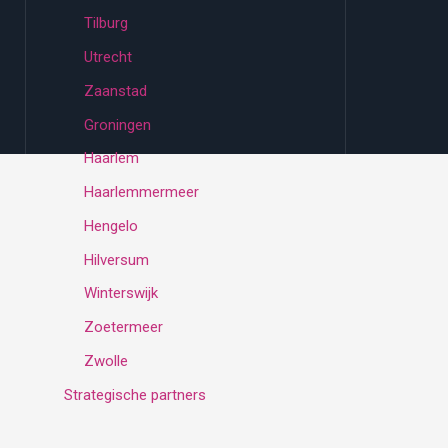
Tilburg
Utrecht
Zaanstad
Groningen
Haarlem
Haarlemmermeer
Hengelo
Hilversum
Winterswijk
Zoetermeer
Zwolle
Strategische partners