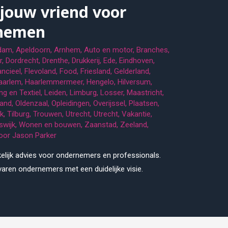
jouw vriend voor
rnemen
dam
,
Apeldoorn
,
Arnhem
,
Auto en motor
,
Branches
,
r
,
Dordrecht
,
Drenthe
,
Drukkerij
,
Ede
,
Eindhoven
,
ancieel
,
Flevoland
,
Food
,
Friesland
,
Gelderland
,
aarlem
,
Haarlemmermeer
,
Hengelo
,
Hilversum
,
ng en Textiel
,
Leiden
,
Limburg
,
Losser
,
Maastricht
,
land
,
Oldenzaal
,
Opleidingen
,
Overijssel
,
Plaatsen
,
k
,
Tilburg
,
Trouwen
,
Utrecht
,
Utrecht
,
Vakantie
,
swijk
,
Wonen en bouwen
,
Zaanstad
,
Zeeland
,
oor
Jason Parker
elijk advies voor ondernemers en professionals.
aren ondernemers met een duidelijke visie.