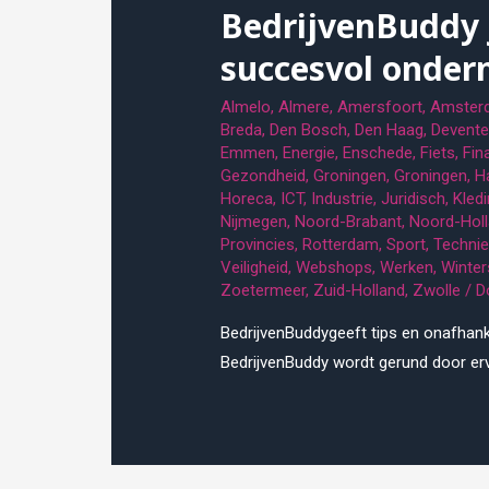
BedrijvenBuddy 
succesvol onde
Almelo
,
Almere
,
Amersfoort
,
Amster
Breda
,
Den Bosch
,
Den Haag
,
Devente
Emmen
,
Energie
,
Enschede
,
Fiets
,
Fin
Gezondheid
,
Groningen
,
Groningen
,
H
Horeca
,
ICT
,
Industrie
,
Juridisch
,
Kledi
Nijmegen
,
Noord-Brabant
,
Noord-Hol
Provincies
,
Rotterdam
,
Sport
,
Technie
Veiligheid
,
Webshops
,
Werken
,
Winter
Zoetermeer
,
Zuid-Holland
,
Zwolle
/ D
BedrijvenBuddygeeft tips en onafhank
BedrijvenBuddy wordt gerund door erv