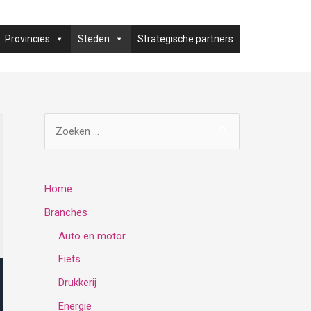
Provincies
Steden
Strategische partners
Z
o
e
k
Home
e
Branches
n
Auto en motor
n
Fiets
a
Drukkerij
a
Energie
r