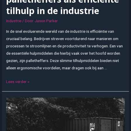
tilhulp in de industrie
Industrie
/ Door
Jason Parker
In de snel evoluerende wereld van de industrie is efficiëntie van
cruciaal belang. Bedrijven streven voortdurend naar manieren om
processen te stroomlijnen en de productiviteit te verhogen. Een van
de essentiële hulpmiddelen die hierbij vaak over het hoofd worden
gezien, zijn palletheffers. Deze slimme tilhulpmiddelen bieden niet
alleen ergonomische voordelen, maar dragen ook bij aan …
De
Lees verder »
voordelen
van
palletheffers
als
efficiënte
tilhulp