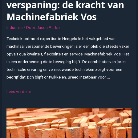
verspaning: de kracht van
Machinefabriek Vos
Industrie
/ Door
Jason Parker
Techniek ontmoet expertise in Hengelo In het vakgebied van
machinaal verspanende bewerkingen is er een plek die steeds vaker
opvalt qua kwaliteit, flexibiliteit en service: Machinefabriek Vos. Het
is een onderneming die in beweging blijft. De combinatie van jaren
technische ervaring en vernieuwende technieken zorgt voor een
bedrijf dat zich blijft ontwikkelen. Breed inzetbaar voor …
Vakmanschap
Lees verder »
in
verspaning:
de
kracht
van
Machinefabriek