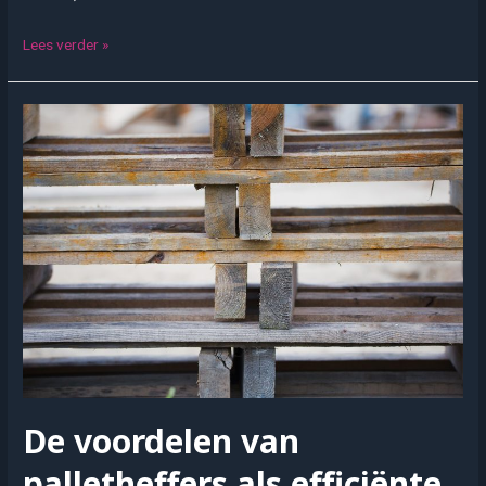
Beschoeiing
Lees verder »
De voordelen van
palletheffers als efficiënte