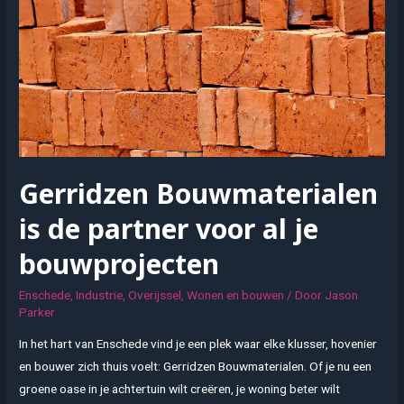
Vos
Gerridzen Bouwmaterialen
is de partner voor al je
bouwprojecten
Enschede
,
Industrie
,
Overijssel
,
Wonen en bouwen
/ Door
Jason
Parker
In het hart van Enschede vind je een plek waar elke klusser, hovenier
en bouwer zich thuis voelt: Gerridzen Bouwmaterialen. Of je nu een
groene oase in je achtertuin wilt creëren, je woning beter wilt