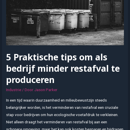
in
de
industrie
5 Praktische tips om als
bedrijf minder restafval te
produceren
Industrie
/ Door
Jason Parker
In een tijd waarin duurzaamheid en milieubewustzijn steeds
belangrijker worden, is het verminderen van restafval een cruciale
stap voor bedrijven om hun ecologische voetafdruk te verkleinen.
Niet alleen draagt het verminderen van restafval bij aan een
schonere omgeving, maar het kan ook kosten besparen en bijdragen