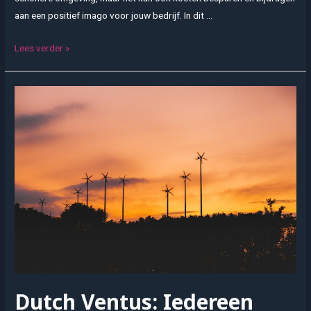
aan een positief imago voor jouw bedrijf. In dit …
5
Lees verder »
Praktische
tips
om
als
bedrijf
minder
restafval
te
produceren
Dutch Ventus: Iedereen