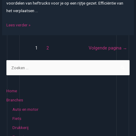
voordelen van heftrucks voor je op een rijtje gezet. Efficiëntie van
het verplaatsen …
Voordelen
Lees verder »
van
een
Berichten
heftruck
1
2
Volgende pagina
→
paginering
in
de
Z
industrie
o
e
k
Home
e
Branches
n
Auto en motor
n
Fiets
a
Drukkerij
a