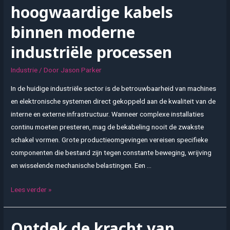
hoogwaardige kabels
binnen moderne
industriële processen
Industrie
/ Door
Jason Parker
In de huidige industriële sector is de betrouwbaarheid van machines
en elektronische systemen direct gekoppeld aan de kwaliteit van de
interne en externe infrastructuur. Wanneer complexe installaties
continu moeten presteren, mag de bekabeling nooit de zwakste
schakel vormen. Grote productieomgevingen vereisen specifieke
componenten die bestand zijn tegen constante beweging, wrijving
en wisselende mechanische belastingen. Een …
De
Lees verder »
cruciale
rol
Ontdek de kracht van
van