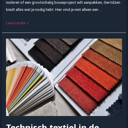
isoleren of een grootschalig bouwproject wilt aanpakken, Gerridzen
biedt alles wat je nodig hebt. Hier vind je niet alleen een …
Gerridzen
Lees verder »
Bouwmaterialen
is
de
partner
voor
al
je
bouwprojecten
Technisch textiel in de