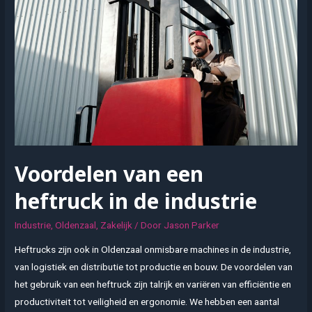
een
eigen
windturbine
Voordelen van een
heftruck in de industrie
Industrie
,
Oldenzaal
,
Zakelijk
/ Door
Jason Parker
Heftrucks zijn ook in Oldenzaal onmisbare machines in de industrie,
van logistiek en distributie tot productie en bouw. De voordelen van
het gebruik van een heftruck zijn talrijk en variëren van efficiëntie en
productiviteit tot veiligheid en ergonomie. We hebben een aantal