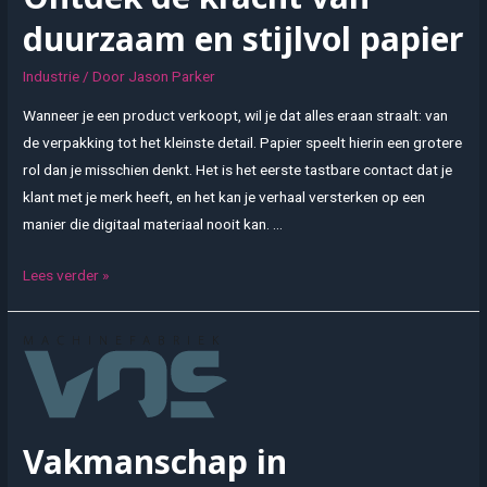
hoogwaardige
duurzaam en stijlvol papier
kabels
binnen
Industrie
/ Door
Jason Parker
moderne
Wanneer je een product verkoopt, wil je dat alles eraan straalt: van
industriële
de verpakking tot het kleinste detail. Papier speelt hierin een grotere
processen
rol dan je misschien denkt. Het is het eerste tastbare contact dat je
klant met je merk heeft, en het kan je verhaal versterken op een
manier die digitaal materiaal nooit kan. …
Ontdek
Lees verder »
de
kracht
van
duurzaam
en
stijlvol
Vakmanschap in
papier