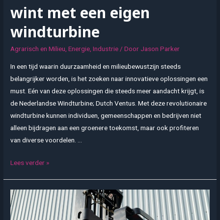
wint met een eigen
windturbine
Agrarisch en Milieu
,
Energie
,
Industrie
/ Door
Jason Parker
In een tijd waarin duurzaamheid en milieubewustzijn steeds
belangrijker worden, is het zoeken naar innovatieve oplossingen een
must. Eén van deze oplossingen die steeds meer aandacht krijgt, is
de Nederlandse Windturbine; Dutch Ventus. Met deze revolutionaire
windturbine kunnen individuen, gemeenschappen en bedrijven niet
alleen bijdragen aan een groenere toekomst, maar ook profiteren
van diverse voordelen. …
Dutch
Lees verder »
Ventus:
Iedereen
wint
met