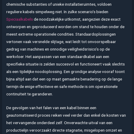
chemische substanties of unieke installatieruimtes, voldoen
reguliere kabels simpelweg niet. In zulke scenario’s bieden
Speciaalkabels
de noodzakelijke uitkomst, aangezien deze exact
ontworpen en geproduceerd worden om stand te houden onder de
meest extreme operationele condities. Standaardoplossingen
vertonen vaak versnelde slijtage, wat leidt tot onvoorspelbaar
gedrag van machines en onnodige veiligheidsrisico’s op de
werkvloer. Het aanpassen van een standaardkabel aan een
specifieke situatie is zelden succesvol en functioneert vaak slechts
als een tijdelijke noodoplossing. Een grondige analyse vooraf toont
bijna altijd aan dat een op maat gemaakte benadering op de lange
termijn de enige effectieve en safe methode is om operationele
continuïteit te garanderen.
De gevolgen van het falen van een kabel binnen een
geautomatiseerd proces reiken veel verder dan enkel de kosten van
het vervangende onderdeel zelf. Onverwachte uitval van een
productielijn veroorzaakt directe stagnatie, misgelopen omzet en