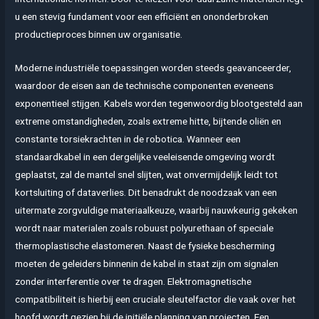
u een stevig fundament voor een efficiënt en ononderbroken
productieproces binnen uw organisatie.
Moderne industriële toepassingen worden steeds geavanceerder,
waardoor de eisen aan de technische componenten eveneens
exponentieel stijgen. Kabels worden tegenwoordig blootgesteld aan
extreme omstandigheden, zoals extreme hitte, bijtende oliën en
constante torsiekrachten in de robotica. Wanneer een
standaardkabel in een dergelijke veeleisende omgeving wordt
geplaatst, zal de mantel snel slijten, wat onvermijdelijk leidt tot
kortsluiting of dataverlies. Dit benadrukt de noodzaak van een
uitermate zorgvuldige materiaalkeuze, waarbij nauwkeurig gekeken
wordt naar materialen zoals robuust polyurethaan of speciale
thermoplastische elastomeren. Naast de fysieke bescherming
moeten de geleiders binnenin de kabel in staat zijn om signalen
zonder interferentie over te dragen. Elektromagnetische
compatibiliteit is hierbij een cruciale sleutelfactor die vaak over het
hoofd wordt gezien bij de initiële planning van projecten. Een