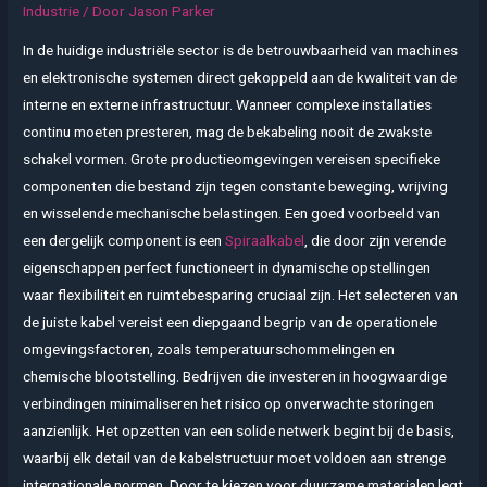
Industrie
/ Door
Jason Parker
In de huidige industriële sector is de betrouwbaarheid van machines
en elektronische systemen direct gekoppeld aan de kwaliteit van de
interne en externe infrastructuur. Wanneer complexe installaties
continu moeten presteren, mag de bekabeling nooit de zwakste
schakel vormen. Grote productieomgevingen vereisen specifieke
componenten die bestand zijn tegen constante beweging, wrijving
en wisselende mechanische belastingen. Een goed voorbeeld van
een dergelijk component is een
Spiraalkabel
, die door zijn verende
eigenschappen perfect functioneert in dynamische opstellingen
waar flexibiliteit en ruimtebesparing cruciaal zijn. Het selecteren van
de juiste kabel vereist een diepgaand begrip van de operationele
omgevingsfactoren, zoals temperatuurschommelingen en
chemische blootstelling. Bedrijven die investeren in hoogwaardige
verbindingen minimaliseren het risico op onverwachte storingen
aanzienlijk. Het opzetten van een solide netwerk begint bij de basis,
waarbij elk detail van de kabelstructuur moet voldoen aan strenge
internationale normen. Door te kiezen voor duurzame materialen legt