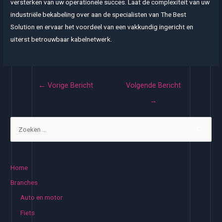
versterken van uw operationele succes. Laat de complexiteit van uw
industriële bekabeling over aan de specialisten van The Best
Solution en ervaar het voordeel van een vakkundig ingericht en
uiterst betrouwbaar kabelnetwerk.
Bericht
←
Vorige Bericht
Volgende Bericht
navigatie
→
Z
o
e
k
Home
e
Branches
n
Auto en motor
n
Fiets
a