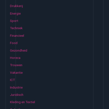
a
Drukkerij
a
Energie
r
:
Sport
Techniek
Financieel
Food
Gezondheid
Horeca
Trouwen
Vakantie
ICT
Industrie
Juridisch
Kleding en Textiel