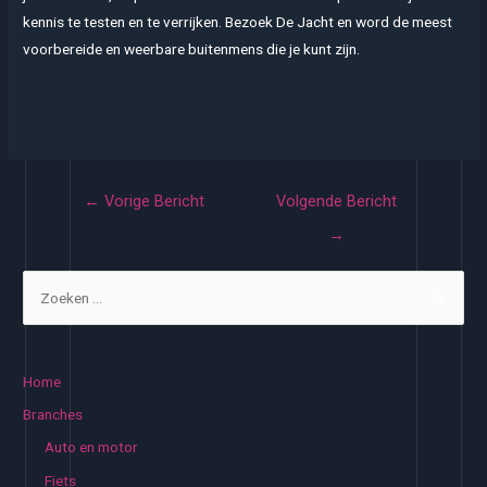
kennis te testen en te verrijken. Bezoek De Jacht en word de meest
voorbereide en weerbare buitenmens die je kunt zijn.
Bericht
←
Vorige Bericht
Volgende Bericht
navigatie
→
Z
o
e
k
Home
e
Branches
n
Auto en motor
n
Fiets