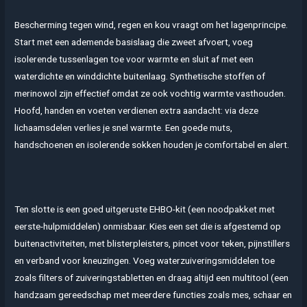
Bescherming tegen wind, regen en kou vraagt om het lagenprincipe.
Start met een ademende basislaag die zweet afvoert, voeg
isolerende tussenlagen toe voor warmte en sluit af met een
waterdichte en winddichte buitenlaag. Synthetische stoffen of
merinowol zijn effectief omdat ze ook vochtig warmte vasthouden.
Hoofd, handen en voeten verdienen extra aandacht: via deze
lichaamsdelen verlies je snel warmte. Een goede muts,
handschoenen en isolerende sokken houden je comfortabel en alert.
Ten slotte is een goed uitgeruste EHBO-kit (een noodpakket met
eerste-hulpmiddelen) onmisbaar. Kies een set die is afgestemd op
buitenactiviteiten, met blisterpleisters, pincet voor teken, pijnstillers
en verband voor kneuzingen. Voeg waterzuiveringsmiddelen toe
zoals filters of zuiveringstabletten en draag altijd een multitool (een
handzaam gereedschap met meerdere functies zoals mes, schaar en