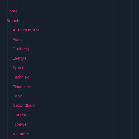
e
k
Home
e
Branches
n
Auto en motor
n
Fiets
a
Drukkerij
a
Energie
r
:
Sport
Techniek
Financieel
Food
Gezondheid
Horeca
Trouwen
Vakantie