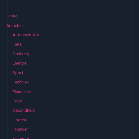
e
k
Home
e
Branches
n
Auto en motor
n
Fiets
a
Drukkerij
a
Energie
r
:
Sport
Techniek
Financieel
Food
Gezondheid
Horeca
Trouwen
Vakantie