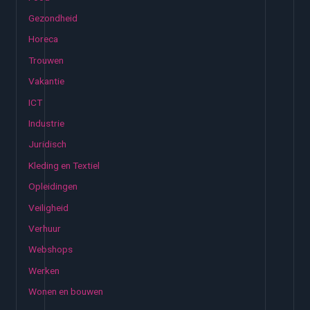
Gezondheid
Horeca
Trouwen
Vakantie
ICT
Industrie
Juridisch
Kleding en Textiel
Opleidingen
Veiligheid
Verhuur
Webshops
Werken
Wonen en bouwen