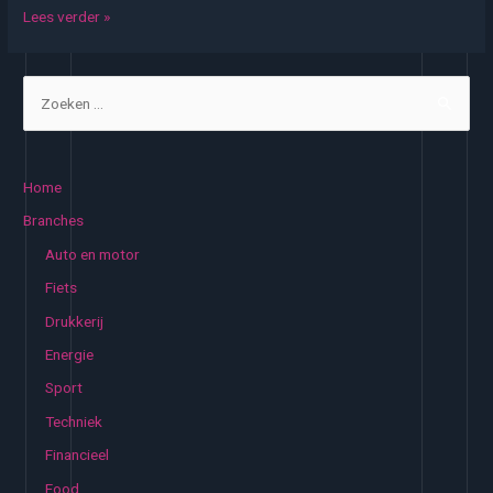
Fysiotherapeut
Lees verder »
helpt
Z
o
e
k
Home
e
Branches
n
Auto en motor
n
Fiets
a
Drukkerij
a
Energie
r
:
Sport
Techniek
Financieel
Food