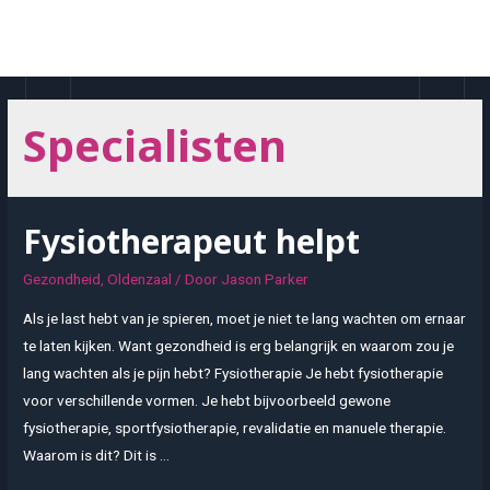
Doorgaan
naar
MAI
inhoud
MEN
Specialisten
Fysiotherapeut helpt
Gezondheid
,
Oldenzaal
/ Door
Jason Parker
Als je last hebt van je spieren, moet je niet te lang wachten om ernaar
te laten kijken. Want gezondheid is erg belangrijk en waarom zou je
lang wachten als je pijn hebt? Fysiotherapie Je hebt fysiotherapie
voor verschillende vormen. Je hebt bijvoorbeeld gewone
fysiotherapie, sportfysiotherapie, revalidatie en manuele therapie.
Waarom is dit? Dit is …