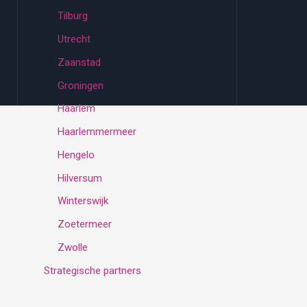
Tilburg
Utrecht
Zaanstad
Groningen
Haarlem
Haarlemmermeer
Hengelo
Hilversum
Winterswijk
Zoetermeer
Zwolle
Strategische partners