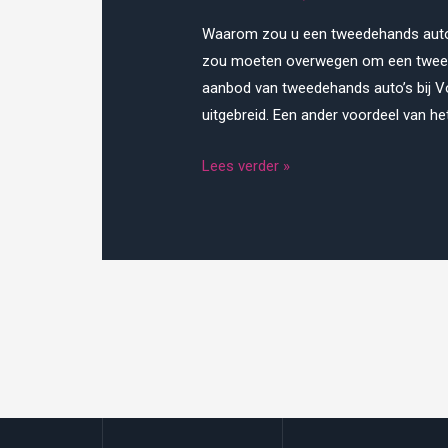
Waarom zou u een tweedehands auto 
zou moeten overwegen om een tweedeh
aanbod van tweedehands auto’s bij V
uitgebreid. Een ander voordeel van 
Tweedehands
Lees verder »
auto
Enschede