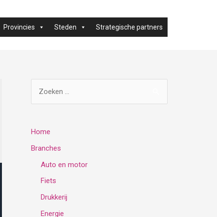
Provincies
Steden
Strategische partners
Z
o
e
k
Home
e
Branches
n
Auto en motor
n
Fiets
a
Drukkerij
a
Energie
r