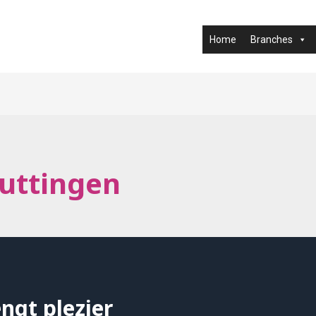
Home
Branches
uttingen
ngt plezier