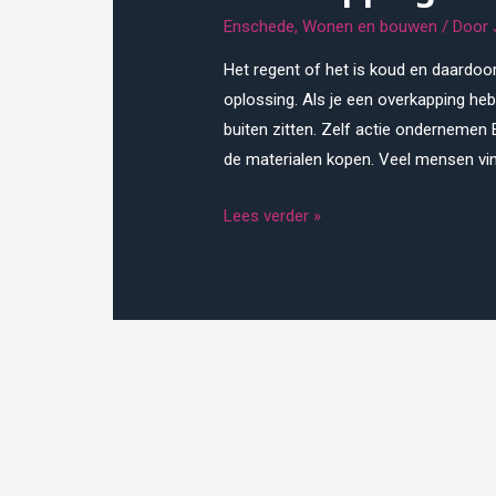
Enschede
,
Wonen en bouwen
/ Door
Het regent of het is koud en daardoor
oplossing. Als je een overkapping heb
buiten zitten. Zelf actie ondernemen 
de materialen kopen. Veel mensen vi
Overkapping
Lees verder »
brengt
plezier