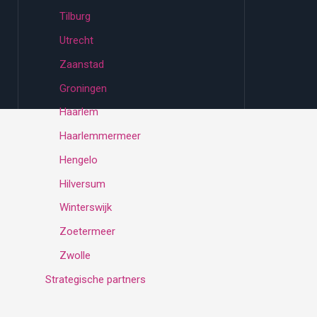
Tilburg
Utrecht
Zaanstad
Groningen
Haarlem
Haarlemmermeer
Hengelo
Hilversum
Winterswijk
Zoetermeer
Zwolle
Strategische partners