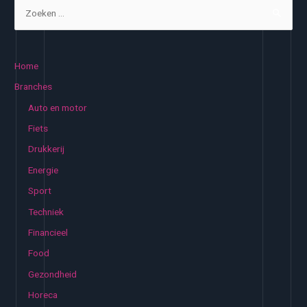
Z
o
e
k
Home
e
Branches
n
Auto en motor
n
Fiets
a
Drukkerij
a
Energie
r
:
Sport
Techniek
Financieel
Food
Gezondheid
Horeca