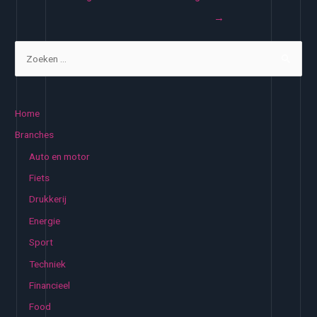
navigatie
→
Z
o
e
k
Home
e
Branches
n
Auto en motor
n
Fiets
a
Drukkerij
a
Energie
r
:
Sport
Techniek
Financieel
Food