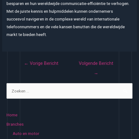
besparen en hun wereldwijde communicatie-efficiëntie te verhogen.
Met de juiste kennis en hulpmiddelen kunnen ondernemers
succesvol navigeren in de complexe wereld van internationale
telefoonnummers en de vele kansen benutten die de wereldwijde
markt te bieden heeft.
Bericht
←
Vorige Bericht
Volgende Bericht
navigatie
→
Z
o
e
k
Home
e
Branches
n
Auto en motor
n