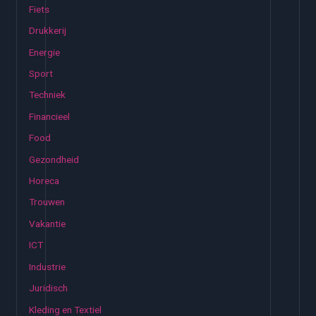
Fiets
a
Drukkerij
a
Energie
r
:
Sport
Techniek
Financieel
Food
Gezondheid
Horeca
Trouwen
Vakantie
ICT
Industrie
Juridisch
Kleding en Textiel