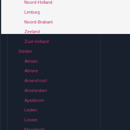
Noord-Holland
Limburg
Noord-Brabant
Zeeland
Zuid-Holland
Steden
Almelo
Almere
Amersfoort
Amsterdam
Apeldoorn
Leiden
Losser
Maastricht