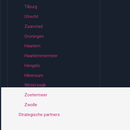
Tilburg
Utrecht
Zaanstad
Groningen
Haarlem
Haarlemmermeer
Hengelo
Hilversum
Winterswijk
Zoetermeer
Zwolle
Strategische partners