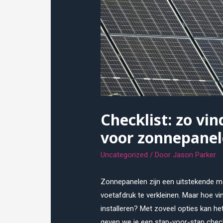
Checklist: zo vin
voor zonnepanele
Uncategorized
/ Door
Jason Parker
Zonnepanelen zijn een uitstekende m
voetafdruk te verkleinen. Maar hoe vin
installeren? Met zoveel opties kan het 
geven we je een stap-voor-stap chec