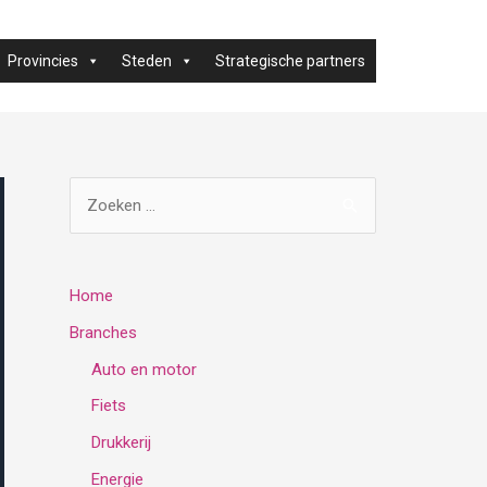
Provincies
Steden
Strategische partners
Z
o
e
k
Home
e
Branches
n
Auto en motor
n
Fiets
a
Drukkerij
a
Energie
r