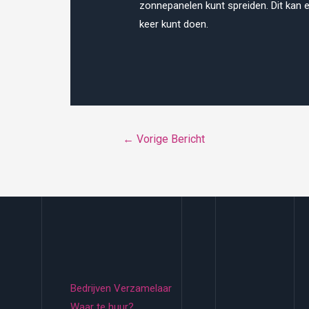
zonnepanelen kunt spreiden. Dit kan ee
keer kunt doen.
Bericht
←
Vorige Bericht
navigatie
Bedrijven Verzamelaar
Waar te huur?