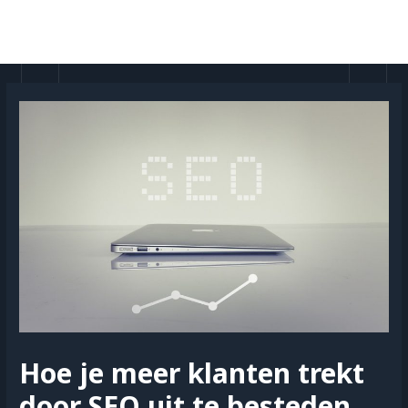
Doorgaan
naar
MAI
inhoud
MEN
Hoe je meer klanten trekt
door SEO uit te besteden