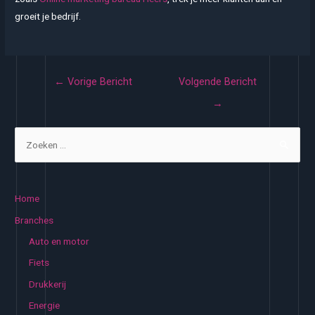
groeit je bedrijf.
Bericht
←
Vorige Bericht
Volgende Bericht
navigatie
→
Z
o
e
k
Home
e
Branches
n
Auto en motor
n
Fiets
a
Drukkerij
a
Energie
r