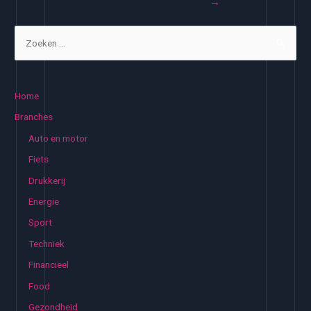
→
Z
o
e
k
Home
e
Branches
n
Auto en motor
n
Fiets
a
Drukkerij
a
Energie
r
:
Sport
Techniek
Financieel
Food
Gezondheid