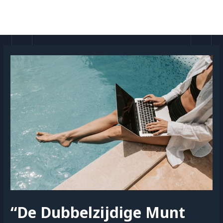
Doorgaan
naar
MAI
inhoud
MEN
“De Dubbelzijdige Munt