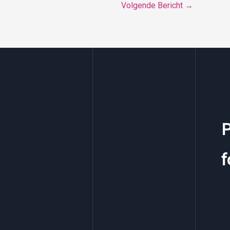
Volgende Bericht
→
P
f