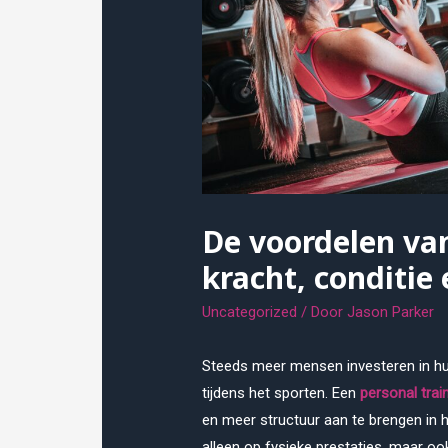
De voordelen van
kracht, conditie e
Uncategorized
/ Door
Jason Parker
Steeds meer mensen investeren in hu
tijdens het sporten. Een
personal tra
en meer structuur aan te brengen in hu
alleen op fysieke prestaties, maar 