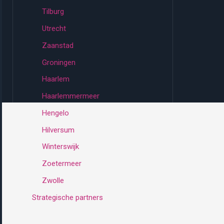
Tilburg
Utrecht
Zaanstad
Groningen
Haarlem
Haarlemmermeer
Hengelo
Hilversum
Winterswijk
Zoetermeer
Zwolle
Strategische partners