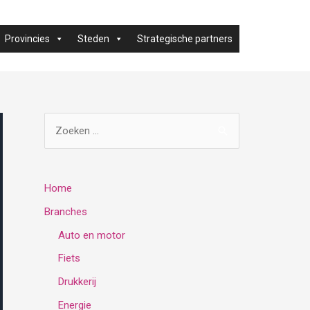
Provincies
Steden
Strategische partners
Z
o
e
k
Home
e
Branches
n
Auto en motor
n
Fiets
a
Drukkerij
a
Energie
r