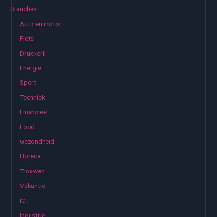
e
Branches
n
Auto en motor
n
Fiets
a
Drukkerij
a
Energie
r
:
Sport
Techniek
Financieel
Food
Gezondheid
Horeca
Trouwen
Vakantie
ICT
Industrie