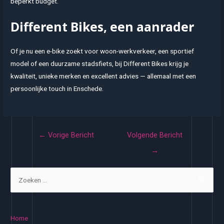
beperkt budget.
Different Bikes, een aanrader
Of je nu een e-bike zoekt voor woon-werkverkeer, een sportief
model of een duurzame stadsfiets, bij Different Bikes krijg je
kwaliteit, unieke merken en excellent advies — allemaal met een
persoonlijke touch in Enschede.
Bericht
←
Vorige Bericht
Volgende Bericht
navigatie
→
Z
o
e
k
Home