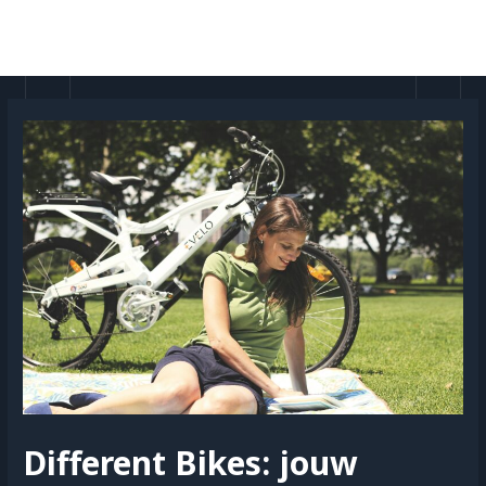
Doorgaan
naar
MAI
inhoud
MEN
Different Bikes: jouw