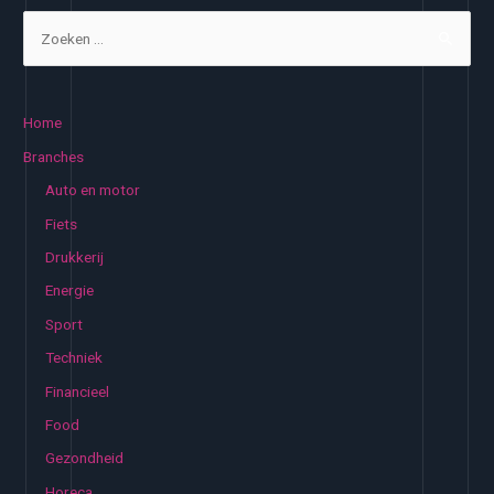
Z
o
e
k
Home
e
Branches
n
Auto en motor
n
Fiets
a
Drukkerij
a
Energie
r
:
Sport
Techniek
Financieel
Food
Gezondheid
Horeca