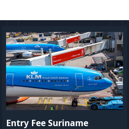
Doorgaan
naar
MAI
inhoud
MEN
Entry Fee Suriname