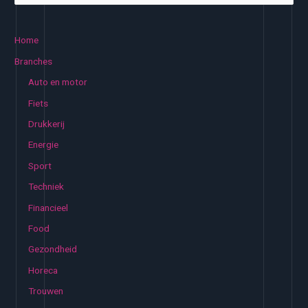
e
k
Home
e
Branches
n
Auto en motor
n
Fiets
a
Drukkerij
a
Energie
r
:
Sport
Techniek
Financieel
Food
Gezondheid
Horeca
Trouwen