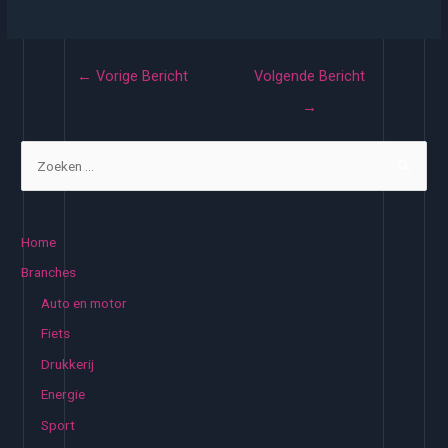
Bericht
←
Vorige Bericht
Volgende Bericht
navigatie
→
Z
o
e
k
Home
e
Branches
n
Auto en motor
n
Fiets
a
Drukkerij
a
Energie
r
:
Sport