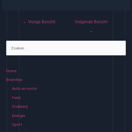
Bericht
←
Vorige Bericht
Volgende Bericht
navigatie
→
Z
o
e
k
Home
e
Branches
n
Auto en motor
n
Fiets
a
Drukkerij
a
Energie
r
:
Sport