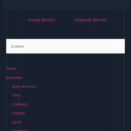
Bericht
←
Vorige Bericht
Volgende Bericht
navigatie
→
Z
o
e
k
Home
e
Branches
n
Auto en motor
n
Fiets
a
Drukkerij
a
Energie
r
:
Sport
Techniek