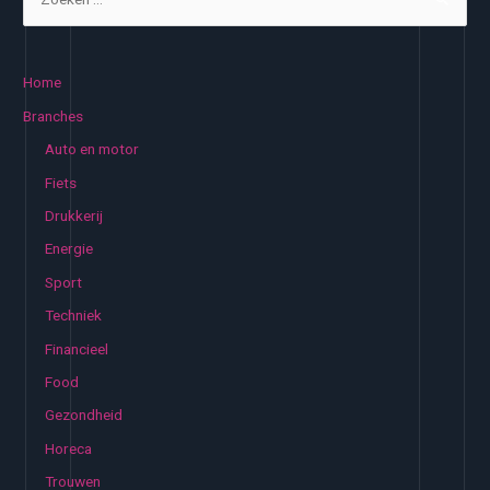
o
e
k
Home
e
Branches
n
Auto en motor
n
Fiets
a
Drukkerij
a
Energie
r
:
Sport
Techniek
Financieel
Food
Gezondheid
Horeca
Trouwen