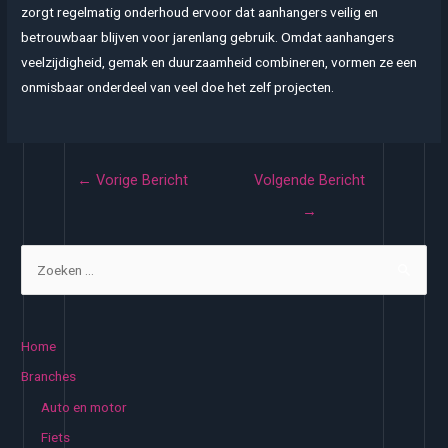
zorgt regelmatig onderhoud ervoor dat aanhangers veilig en
betrouwbaar blijven voor jarenlang gebruik. Omdat aanhangers
veelzijdigheid, gemak en duurzaamheid combineren, vormen ze een
onmisbaar onderdeel van veel doe het zelf projecten.
Bericht
←
Vorige Bericht
Volgende Bericht
navigatie
→
Z
o
e
k
Home
e
Branches
n
Auto en motor
n
Fiets
a