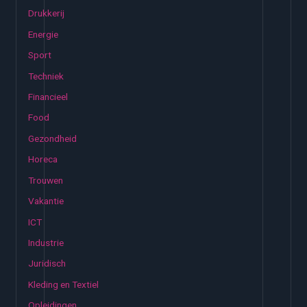
Drukkerij
a
Energie
r
:
Sport
Techniek
Financieel
Food
Gezondheid
Horeca
Trouwen
Vakantie
ICT
Industrie
Juridisch
Kleding en Textiel
Opleidingen