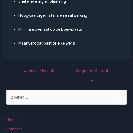
Snelle levering en plaatsing
Hoogwaardige materialen en afwerking
Minimale overlast op de bouwplaats
Maatwerk dat past bij elke wens
Bericht
←
Vorige Bericht
Volgende Bericht
navigatie
→
Z
o
e
k
Home
e
Branches