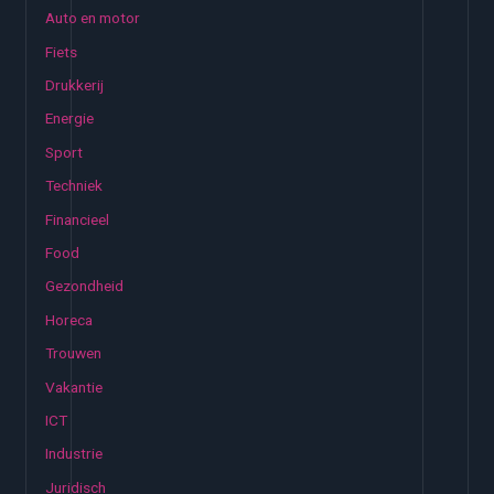
n
Auto en motor
n
Fiets
a
Drukkerij
a
Energie
r
:
Sport
Techniek
Financieel
Food
Gezondheid
Horeca
Trouwen
Vakantie
ICT
Industrie
Juridisch