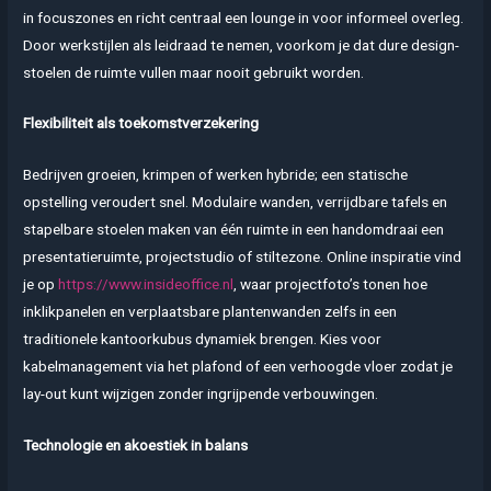
in focuszones en richt centraal een lounge in voor informeel overleg.
Door werkstijlen als leidraad te nemen, voorkom je dat dure design­
stoelen de ruimte vullen maar nooit gebruikt worden.
Flexibiliteit als toekomst­verzekering
Bedrijven groeien, krimpen of werken hybride; een statische
opstelling veroudert snel. Modulaire wanden, verrijdbare tafels en
stapelbare stoelen maken van één ruimte in een handomdraai een
presentatieruimte, projectstudio of stiltezone. Online inspiratie vind
je op
https://www.insideoffice.nl
, waar projectfoto’s tonen hoe
inklikpanelen en verplaatsbare planten­wanden zelfs in een
traditionele kantoor­kubus dynamiek brengen. Kies voor
kabelmanagement via het plafond of een verhoogde vloer zodat je
lay-out kunt wijzigen zonder ingrijpende verbouwingen.
Technologie en akoestiek in balans