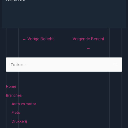
Bericht
←
Vorige Bericht
Volgende Bericht
navigatie
→
Z
o
e
k
Home
e
Branches
n
Auto en motor
n
Fiets
a
Drukkerij
a