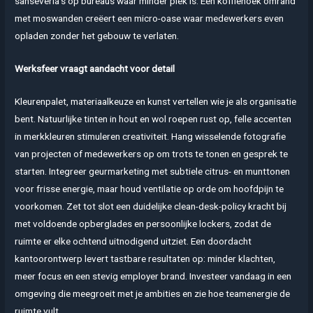
sanseveria’s op bureaus waar minder plek is. Een koffiehoek omrand
met moswanden creëert een micro-oase waar medewerkers even
opladen zonder het gebouw te verlaten.
Werksfeer vraagt aandacht voor detail
Kleurenpalet, materiaalkeuze en kunst vertellen wie je als organisatie
bent. Natuurlijke tinten in hout en wol roepen rust op, felle accenten
in merk­kleuren stimuleren creativiteit. Hang wisselende fotografie
van projecten of medewerkers op om trots te tonen en gesprek te
starten. Integreer geurmarketing met subtiele citrus- en munttonen
voor frisse energie, maar houd ventilatie op orde om hoofdpijn te
voorkomen. Zet tot slot een duidelijke clean-desk-policy kracht bij
met voldoende opberg­lades en persoonlijke lockers, zodat de
ruimte er elke ochtend uitnodigend uitziet. Een doordacht
kantoorontwerp levert tastbare resultaten op: minder klachten,
meer focus en een stevig employer brand. Investeer vandaag in een
omgeving die meegroeit met je ambities en zie hoe team­energie de
ruimte vult.