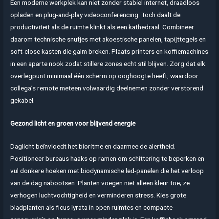
Een moderne werkplek kan niet zonder stabiel internet, draadloos
opladen en plug-and-play videoconferencing. Toch daalt de
productiviteit als de ruimte klinkt als een kathedraal. Combineer
daarom technische snufjes met akoestische panelen, tapijttegels en
soft-close kasten die galm breken. Plaats printers en koffiemachines
in een aparte nook zodat stillere zones echt stil blijven. Zorg dat elk
overlegpunt minimaal één scherm op ooghoogte heeft, waardoor
collega’s remote meteen volwaardig deelnemen zonder verstorend
gekabel.
Gezond licht en groen voor blijvend energie
Daglicht beïnvloedt het bioritme en daarmee de alertheid.
Positioneer bureaus haaks op ramen om schittering te beperken en
vul donkere hoeken met biodynamische led-panelen die het verloop
van de dag nabootsen. Planten voegen niet alleen kleur toe; ze
verhogen luchtvochtigheid en verminderen stress. Kies grote
bladplanten als ficus lyrata in open ruimtes en compacte