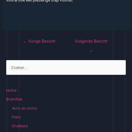
vooral ook een plezierige stap vooruit.
Bericht
←
Vorige Bericht
Volgende Bericht
navigatie
→
Z
o
e
k
Home
e
Branches
n
Auto en motor
n
Fiets
a
Drukkerij
a