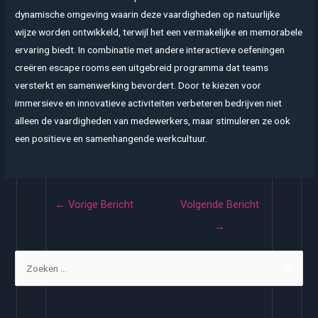
dynamische omgeving waarin deze vaardigheden op natuurlijke
wijze worden ontwikkeld, terwijl het een vermakelijke en memorabele
ervaring biedt. In combinatie met andere interactieve oefeningen
creëren escape rooms een uitgebreid programma dat teams
versterkt en samenwerking bevordert. Door te kiezen voor
immersieve en innovatieve activiteiten verbeteren bedrijven niet
alleen de vaardigheden van medewerkers, maar stimuleren ze ook
een positieve en samenhangende werkcultuur.
Bericht
←
Vorige Bericht
Volgende Bericht
navigatie
→
Z
o
e
k