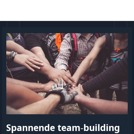
Doorgaan
naar
MAI
inhoud
MEN
Spannende team‑building