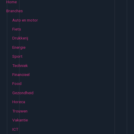
Home
e
Branches
n
Auto en motor
n
Fiets
a
Drukkerij
a
Energie
r
:
Sport
Techniek
Financieel
Food
Gezondheid
Horeca
Trouwen
Vakantie
ICT