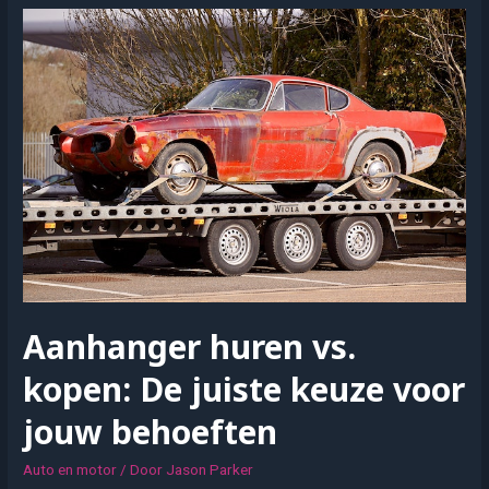
het
gebruik
van
een
aanhanger
met
oplooprem
Aanhanger huren vs.
kopen: De juiste keuze voor
jouw behoeften
Auto en motor
/ Door
Jason Parker