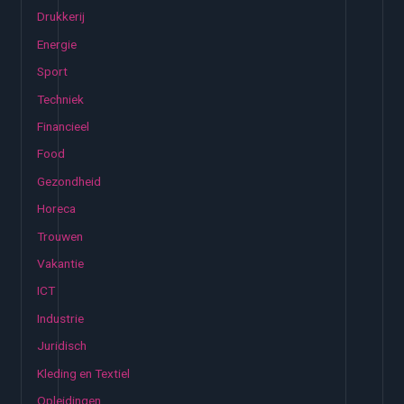
Drukkerij
a
Energie
r
:
Sport
Techniek
Financieel
Food
Gezondheid
Horeca
Trouwen
Vakantie
ICT
Industrie
Juridisch
Kleding en Textiel
Opleidingen