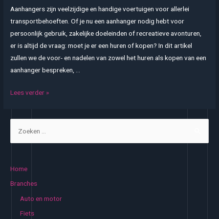
Aanhangers zijn veelzijdige en handige voertuigen voor allerlei
transportbehoeften. Of je nu een aanhanger nodig hebt voor
persoonlijk gebruik, zakelijke doeleinden of recreatieve avonturen,
er is altijd de vraag: moet je er een huren of kopen? In dit artikel
zullen we de voor- en nadelen van zowel het huren als kopen van een
aanhanger bespreken, …
Aanhanger
Lees verder »
huren
vs.
Z
kopen:
o
De
e
juiste
k
keuze
Home
voor
e
Branches
jouw
n
Auto en motor
behoeften
n
Fiets
a