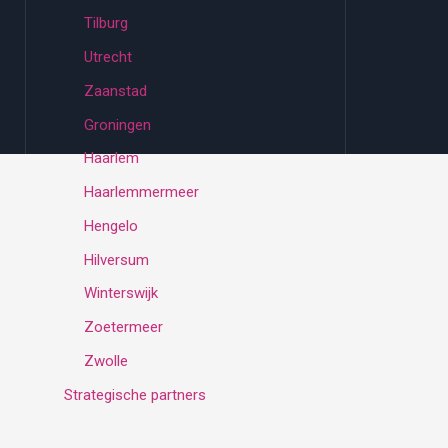
Tilburg
Utrecht
Zaanstad
Groningen
Haarlem
Haarlemmermeer
Hengelo
Hilversum
Winterswijk
Zoetermeer
Zwolle
Strategische partners