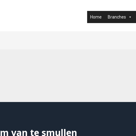
Home
Branches
m van te smullen