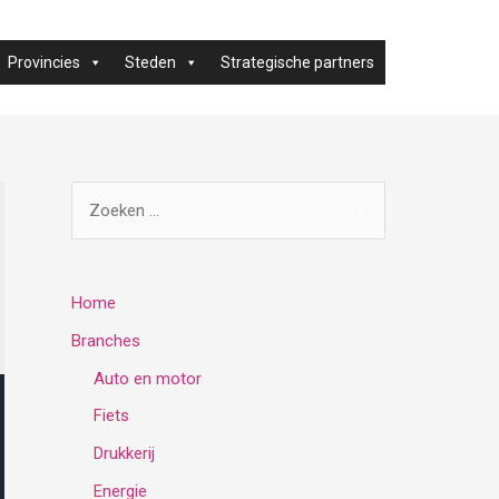
Provincies
Steden
Strategische partners
Z
o
e
k
Home
e
Branches
n
Auto en motor
n
Fiets
a
Drukkerij
a
Energie
r