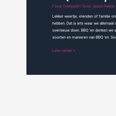
Food
,
Overijssel
/ Door
Jason Parker
Lekker weertje, vrienden of familie 
hebben. Dat is iets waar we allemaal 
overnieuw doen. BBQ ‘en denken we a
soorten en manieren van BBQ ‘en. So
BBQ
Lees verder »
workshop
om
van
te
smullen