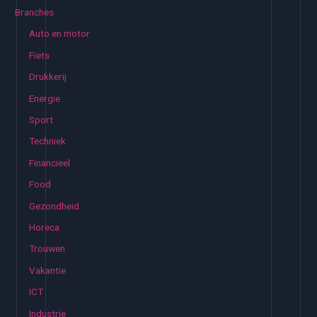
e
Branches
n
Auto en motor
n
Fiets
a
Drukkerij
a
Energie
r
:
Sport
Techniek
Financieel
Food
Gezondheid
Horeca
Trouwen
Vakantie
ICT
Industrie