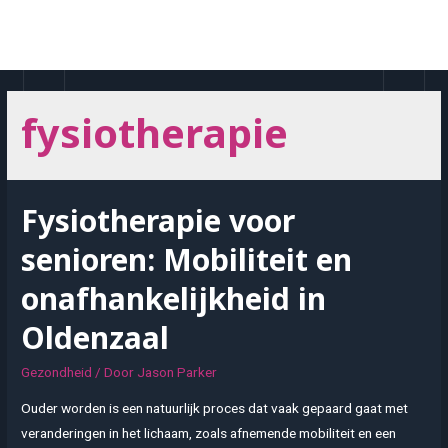
Doorgaan
naar
MAI
inhoud
MEN
fysiotherapie
Fysiotherapie voor
senioren: Mobiliteit en
onafhankelijkheid in
Oldenzaal
Gezondheid
/ Door
Jason Parker
Ouder worden is een natuurlijk proces dat vaak gepaard gaat met
veranderingen in het lichaam, zoals afnemende mobiliteit en een