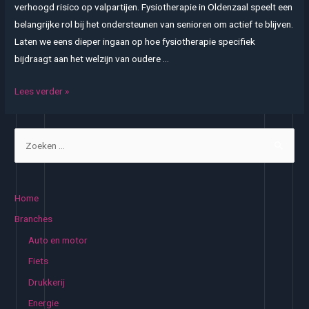
verhoogd risico op valpartijen. Fysiotherapie in Oldenzaal speelt een
belangrijke rol bij het ondersteunen van senioren om actief te blijven.
Laten we eens dieper ingaan op hoe fysiotherapie specifiek
bijdraagt aan het welzijn van oudere …
Fysiotherapie
Lees verder »
voor
senioren:
Z
Mobiliteit
o
en
e
onafhankelijkheid
k
in
Home
Oldenzaal
e
Branches
n
Auto en motor
n
Fiets
a
Drukkerij
a
Energie
r