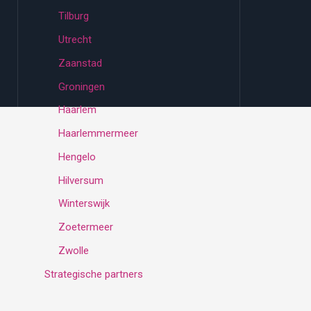
Tilburg
Utrecht
Zaanstad
Groningen
Haarlem
Haarlemmermeer
Hengelo
Hilversum
Winterswijk
Zoetermeer
Zwolle
Strategische partners