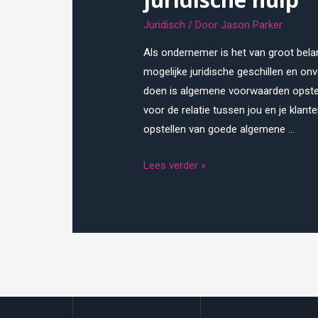
Juridisch
/ Door
Jason Parker
Als ondernemer is het van groot bela
mogelijke juridische geschillen en on
doen is algemene voorwaarden opstel
voor de relatie tussen jou en je klant
opstellen van goede algemene …
Algemene
Lees verder »
voorwaarden
opstellen
met
juridische
hulp