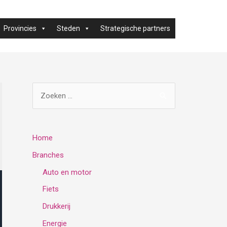
Provincies
Steden
Strategische partners
Z
o
e
k
Home
e
Branches
n
Auto en motor
n
Fiets
a
Drukkerij
a
Energie
r