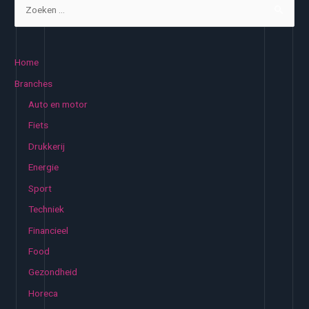
Z
makkelijk,
o
snel
e
en
k
online
Home
regelen
e
Branches
n
Auto en motor
n
Fiets
a
Drukkerij
a
Energie
r
:
Sport
Techniek
Financieel
Food
Gezondheid
Horeca