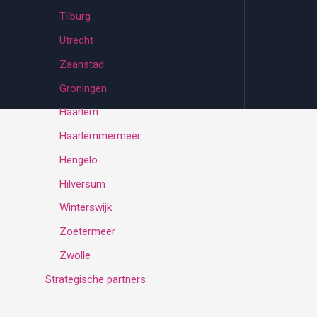
Tilburg
Utrecht
Zaanstad
Groningen
Haarlem
Haarlemmermeer
Hengelo
Hilversum
Winterswijk
Zoetermeer
Zwolle
Strategische partners