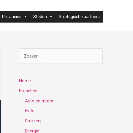
Provincies
Steden
Strategische partners
Z
o
e
k
Home
e
Branches
n
Auto en motor
n
Fiets
a
Drukkerij
a
Energie
r