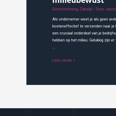
Dienstverlening
,
Zakelijk
/ Door
Jason
Als ondernemer weet je als geen ander
kosteneffectief te verzenden naar je 
een cruciaal onderdeel van je bedrijf
hebben op het milieu. Gelukkig zijn e
…
Verzend
Lees verder »
je
pakketten
efficiënt
en
milieubewust