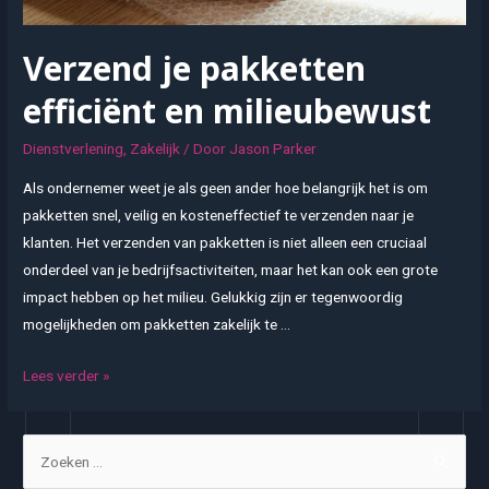
Verzend je pakketten
efficiënt en milieubewust
Dienstverlening
,
Zakelijk
/ Door
Jason Parker
Als ondernemer weet je als geen ander hoe belangrijk het is om
pakketten snel, veilig en kosteneffectief te verzenden naar je
klanten. Het verzenden van pakketten is niet alleen een cruciaal
onderdeel van je bedrijfsactiviteiten, maar het kan ook een grote
impact hebben op het milieu. Gelukkig zijn er tegenwoordig
mogelijkheden om pakketten zakelijk te …
Verzend
Lees verder »
je
pakketten
Z
efficiënt
o
en