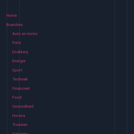
e
milieubewust
k
Home
e
Branches
n
Auto en motor
n
Fiets
a
Drukkerij
a
Energie
r
:
Sport
Techniek
Financieel
Food
Gezondheid
Horeca
Trouwen
Vakantie