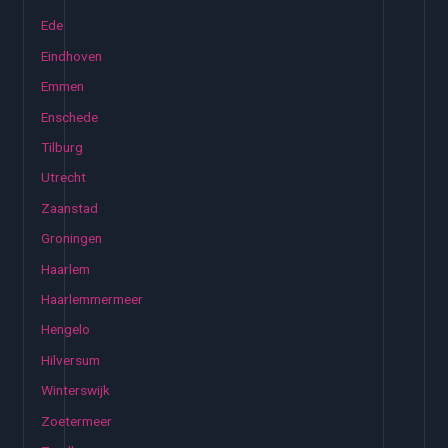
Ede
Eindhoven
Emmen
Enschede
Tilburg
Utrecht
Zaanstad
Groningen
Haarlem
Haarlemmermeer
Hengelo
Hilversum
Winterswijk
Zoetermeer