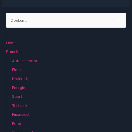
met
kwaliteit
Z
o
e
k
Home
e
Branches
n
Auto en motor
n
Fiets
a
Drukkerij
a
Energie
r
:
Sport
Techniek
Financieel
Food