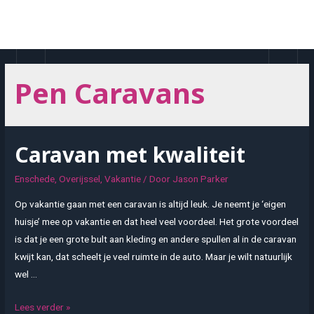
Doorgaan
naar
MAI
inhoud
MEN
Pen Caravans
Caravan met kwaliteit
Enschede
,
Overijssel
,
Vakantie
/ Door
Jason Parker
Op vakantie gaan met een caravan is altijd leuk. Je neemt je ‘eigen
huisje’ mee op vakantie en dat heel veel voordeel. Het grote voordeel
is dat je een grote bult aan kleding en andere spullen al in de caravan
kwijt kan, dat scheelt je veel ruimte in de auto. Maar je wilt natuurlijk
wel …
Caravan
Lees verder »