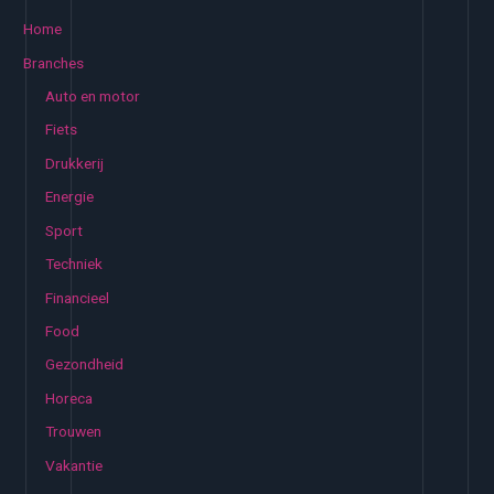
k
Home
e
Branches
n
Auto en motor
n
Fiets
a
Drukkerij
a
Energie
r
:
Sport
Techniek
Financieel
Food
Gezondheid
Horeca
Trouwen
Vakantie