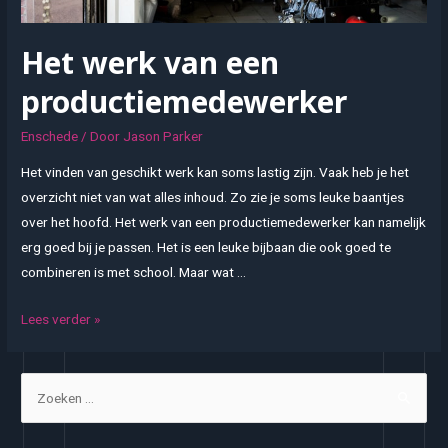
Het werk van een
productiemedewerker
Enschede
/ Door
Jason Parker
Het vinden van geschikt werk kan soms lastig zijn. Vaak heb je het
overzicht niet van wat alles inhoud. Zo zie je soms leuke baantjes
over het hoofd. Het werk van een productiemedewerker kan namelijk
erg goed bij je passen. Het is een leuke bijbaan die ook goed te
combineren is met school. Maar wat …
Het
Lees verder »
werk
van
Z
een
o
productiemedewerker
e