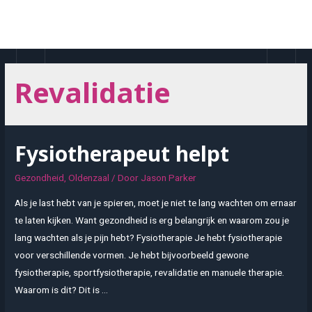
Doorgaan
naar
MAI
inhoud
MEN
Revalidatie
Fysiotherapeut helpt
Gezondheid
,
Oldenzaal
/ Door
Jason Parker
Als je last hebt van je spieren, moet je niet te lang wachten om ernaar
te laten kijken. Want gezondheid is erg belangrijk en waarom zou je
lang wachten als je pijn hebt? Fysiotherapie Je hebt fysiotherapie
voor verschillende vormen. Je hebt bijvoorbeeld gewone
fysiotherapie, sportfysiotherapie, revalidatie en manuele therapie.
Waarom is dit? Dit is …