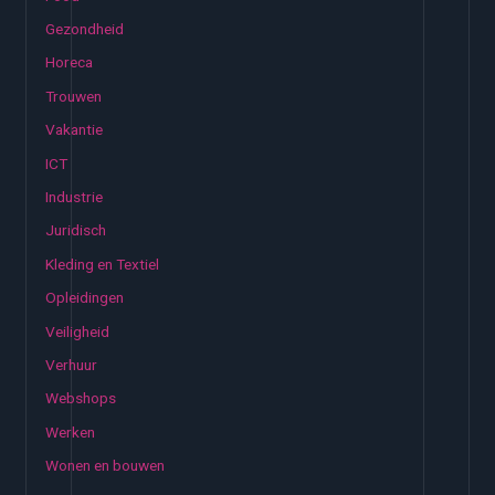
Gezondheid
Horeca
Trouwen
Vakantie
ICT
Industrie
Juridisch
Kleding en Textiel
Opleidingen
Veiligheid
Verhuur
Webshops
Werken
Wonen en bouwen