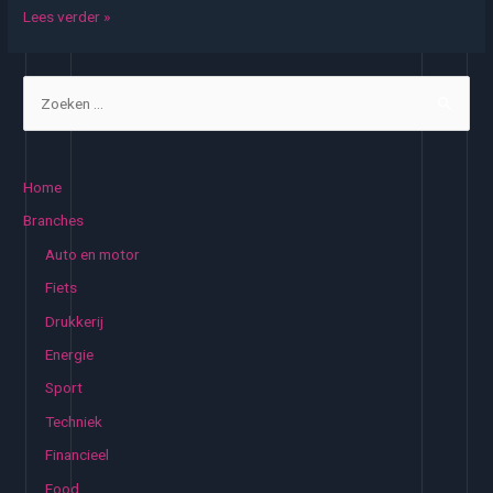
Fysiotherapeut
Lees verder »
helpt
Z
o
e
k
Home
e
Branches
n
Auto en motor
n
Fiets
a
Drukkerij
a
Energie
r
:
Sport
Techniek
Financieel
Food