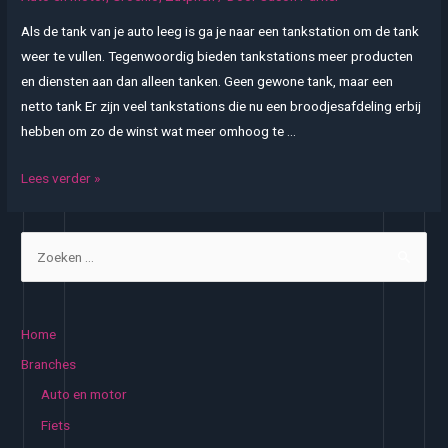
Als de tank van je auto leeg is ga je naar een tankstation om de tank
weer te vullen. Tegenwoordig bieden tankstations meer producten
en diensten aan dan alleen tanken. Geen gewone tank, maar een
netto tank Er zijn veel tankstations die nu een broodjesafdeling erbij
hebben om zo de winst wat meer omhoog te …
Meer
Lees verder »
dan
alleen
Z
tanken
o
e
k
Home
e
Branches
n
Auto en motor
n
Fiets
a